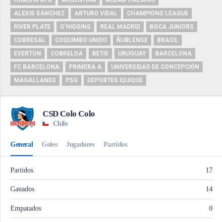
ALEXIS SÁNCHEZ
ARTURO VIDAL
CHAMPIONS LEAGUE
RIVER PLATE
O'HIGGINS
REAL MADRID
BOCA JUNIORS
COBRESAL
COQUIMBO UNIDO
ÑUBLENSE
BRASIL
EVERTON
COBRELOA
BETIS
URUGUAY
BARCELONA
FC BARCELONA
PRIMERA A
UNIVERSIDAD DE CONCEPCIÓN
MAGALLANES
PSG
DEPORTES IQUIQUE