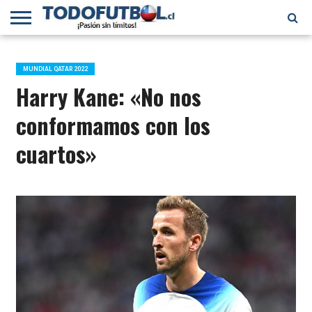
PRIMERA
DIVISIÓN
PRIMERA
SELECCIÓN
CHILENOS
FÚTBOL
B
CHILENA
EN EL
INTERNACIONAL
MUNDIAL QATAR 2022
MUNDO
Harry Kane: «No nos
conformamos con los
cuartos»