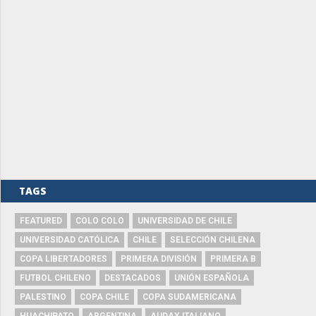
TAGS
FEATURED
COLO COLO
UNIVERSIDAD DE CHILE
UNIVERSIDAD CATÓLICA
CHILE
SELECCIÓN CHILENA
COPA LIBERTADORES
PRIMERA DIVISIÓN
PRIMERA B
FUTBOL CHILENO
DESTACADOS
UNIÓN ESPAÑOLA
PALESTINO
COPA CHILE
COPA SUDAMERICANA
HUACHIPATO
ARGENTINA
AUDAX ITALIANO