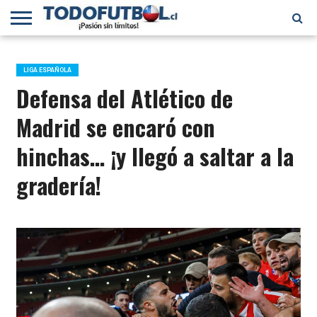
PRIMERA
DIVISIÓN
PRIMERA
SELECCIÓN
CHILENOS
FÚTBOL
B
CHILENA
EN EL
INTERNACIONAL
LIGA ESPAÑOLA
MUNDO
Defensa del Atlético de
Madrid se encaró con
hinchas… ¡y llegó a saltar a la
gradería!