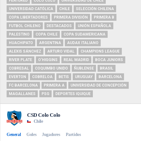
FEATURED
COLO COLO
UNIVERSIDAD DE CHILE
UNIVERSIDAD CATÓLICA
CHILE
SELECCIÓN CHILENA
COPA LIBERTADORES
PRIMERA DIVISIÓN
PRIMERA B
FUTBOL CHILENO
DESTACADOS
UNIÓN ESPAÑOLA
PALESTINO
COPA CHILE
COPA SUDAMERICANA
HUACHIPATO
ARGENTINA
AUDAX ITALIANO
ALEXIS SÁNCHEZ
ARTURO VIDAL
CHAMPIONS LEAGUE
RIVER PLATE
O'HIGGINS
REAL MADRID
BOCA JUNIORS
COBRESAL
COQUIMBO UNIDO
ÑUBLENSE
BRASIL
EVERTON
COBRELOA
BETIS
URUGUAY
BARCELONA
FC BARCELONA
PRIMERA A
UNIVERSIDAD DE CONCEPCIÓN
MAGALLANES
PSG
DEPORTES IQUIQUE