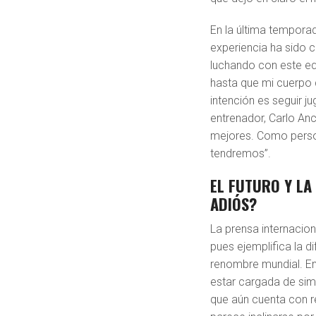
En la última temporad
experiencia ha sido c
luchando con este equ
hasta que mi cuerpo 
intención es seguir 
entrenador, Carlo Anc
mejores. Como perso
tendremos”.
EL FUTURO Y LA
ADIÓS?
La prensa internacion
pues ejemplifica la d
renombre mundial. En
estar cargada de si
que aún cuenta con r