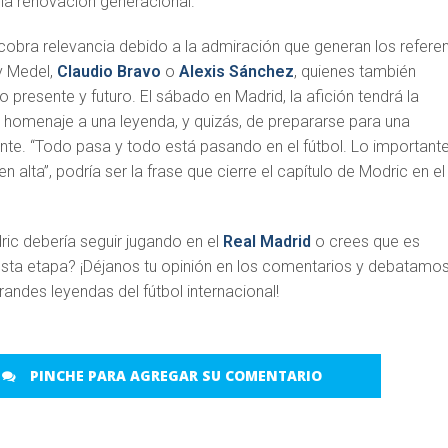
 la renovación generacional.
n cobra relevancia debido a la admiración que generan los refere
y Medel,
Claudio Bravo
o
Alexis Sánchez
, quienes también
 presente y futuro. El sábado en Madrid, la afición tendrá la
r homenaje a una leyenda, y quizás, de prepararse para una
e. “Todo pasa y todo está pasando en el fútbol. Lo important
en alta”, podría ser la frase que cierre el capítulo de Modric en el
ic debería seguir jugando en el
Real Madrid
o crees que es
sta etapa? ¡Déjanos tu opinión en los comentarios y debatamo
grandes leyendas del fútbol internacional!
PINCHE PARA AGREGAR SU COMENTARIO