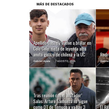
MÁS DE DESTACADOS
LEER MÁS
Apellido Caszely vuelve a brillar en
Colo Colo: nieto de leyenda alba
anotó golazo de chilena a la UC
Rodri
Gabriel Ayala
7 AGOSTO, 2026
Gabrie
LEER MÁS
Tras reunión con el ’Matador’
Salas: Arturo Sanhueza no sigue
como DT de Temuco y ya hay 3
El Re