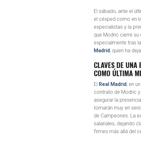
El sábado, ante el úl
el césped como en las
especialistas y la p
que Modric cierre su 
especialmente tras la
Madrid
, quien ha dej
CLAVES DE UNA 
COMO ÚLTIMA M
El
Real Madrid
, en u
contrato de Modric y
asegurar la presenci
tomarán muy en seri
de Campeones. La ex
salariales, dejando c
firmes más allá del c