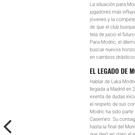
La situación para Mod
jugadores más influyen
jóvenes y la compete
de que el club busqu
tela de juicio el fut
Para Modric, el dilem
buscar nuevos horizon
en cambios drásticos
EL LEGADO DE M
Hablar de Luka Modri
llegada a Madrid en 
exenta de dudas inici
el respeto de sus co
Modric ha sido parte 
Casemiro. Su consagra
hasta la final del Mu
que dejó en claro el