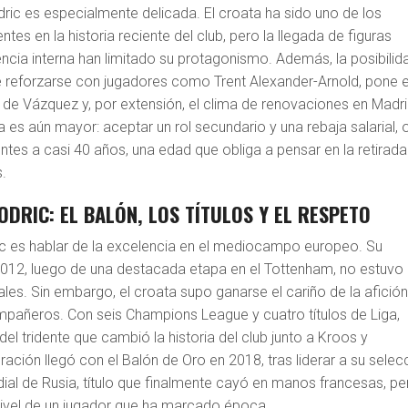
ric es especialmente delicada. El croata ha sido uno de los
tes en la historia reciente del club, pero la llegada de figuras
ncia interna han limitado su protagonismo. Además, la posibilid
e reforzarse con jugadores como Trent Alexander-Arnold, pone 
uro de Vázquez y, por extensión, el clima de renovaciones en Madri
a es aún mayor: aceptar un rol secundario y una rebaja salarial, 
tes a casi 40 años, una edad que obliga a pensar en la retirada
.
ODRIC: EL BALÓN, LOS TÍTULOS Y EL RESPETO
c es hablar de la excelencia en el mediocampo europeo. Su
2012, luego de una destacada etapa en el Tottenham, no estuvo
ales. Sin embargo, el croata supo ganarse el cariño de la afición
mpañeros. Con seis Champions League y cuatro títulos de Liga,
del tridente que cambió la historia del club junto a Kroos y
ción llegó con el Balón de Oro en 2018, tras liderar a su selec
ndial de Rusia, título que finalmente cayó en manos francesas, pe
 nivel de un jugador que ha marcado época.