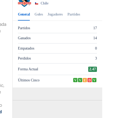
u
rada
u
ic,
e
do
d