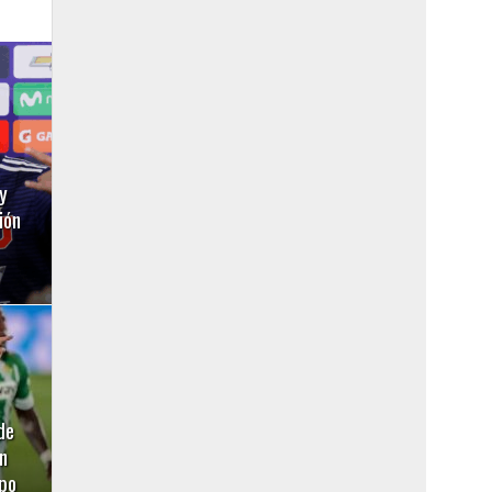
y
ión
de
n
ipo