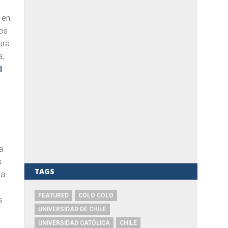
 en
Los
ara
a,
l
a
s
TAGS
ga
FEATURED
COLO COLO
s
UNIVERSIDAD DE CHILE
UNIVERSIDAD CATÓLICA
CHILE