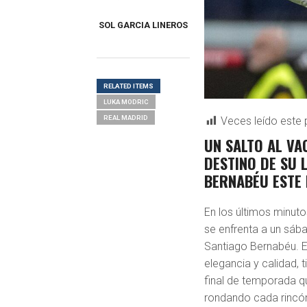
SOL GARCIA LINEROS
RELATED ITEMS
LUKA MODRIC
REAL MADRID
Veces leído este 
UN SALTO AL VA
DESTINO DE SU 
BERNABÉU ESTE 
En los últimos minuto
se enfrenta a un sábad
Santiago Bernabéu. 
elegancia y calidad, t
final de temporada qu
rondando cada rincó