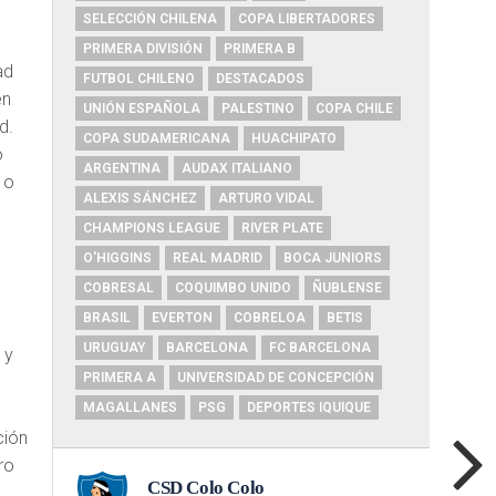
SELECCIÓN CHILENA
COPA LIBERTADORES
PRIMERA DIVISIÓN
PRIMERA B
ad
FUTBOL CHILENO
DESTACADOS
en
UNIÓN ESPAÑOLA
PALESTINO
COPA CHILE
d.
COPA SUDAMERICANA
HUACHIPATO
o
ARGENTINA
AUDAX ITALIANO
 o
ALEXIS SÁNCHEZ
ARTURO VIDAL
CHAMPIONS LEAGUE
RIVER PLATE
O'HIGGINS
REAL MADRID
BOCA JUNIORS
COBRESAL
COQUIMBO UNIDO
ÑUBLENSE
BRASIL
EVERTON
COBRELOA
BETIS
URUGUAY
BARCELONA
FC BARCELONA
 y
PRIMERA A
UNIVERSIDAD DE CONCEPCIÓN
MAGALLANES
PSG
DEPORTES IQUIQUE
ción
ro