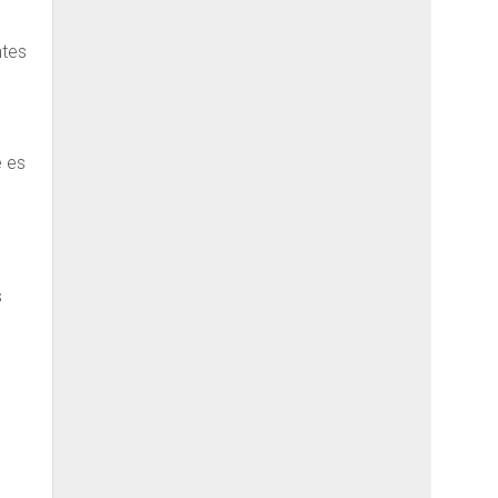
ntes
e es
s