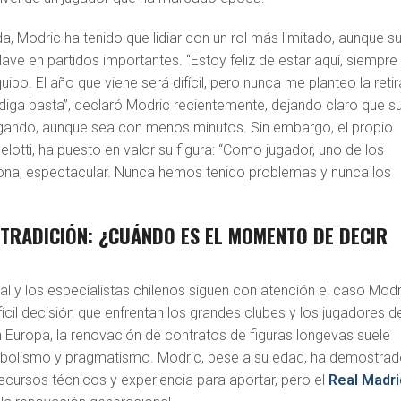
a, Modric ha tenido que lidiar con un rol más limitado, aunque s
lave en partidos importantes. “Estoy feliz de estar aquí, siempre
ipo. El año que viene será difícil, pero nunca me planteo la reti
diga basta”, declaró Modric recientemente, dejando claro que s
jugando, aunque sea con menos minutos. Sin embargo, el propio
elotti, ha puesto en valor su figura: “Como jugador, uno de los
na, espectacular. Nunca hemos tenido problemas y nunca los
 TRADICIÓN: ¿CUÁNDO ES EL MOMENTO DE DECIR
al y los especialistas chilenos siguen con atención el caso Modr
ifícil decisión que enfrentan los grandes clubes y los jugadores d
 Europa, la renovación de contratos de figuras longevas suele
mbolismo y pragmatismo. Modric, pese a su edad, ha demostra
ecursos técnicos y experiencia para aportar, pero el
Real Madri