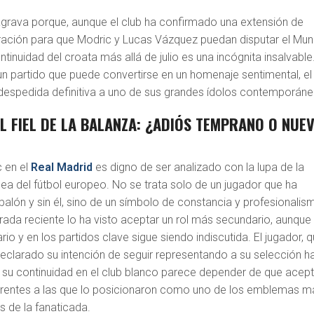
agrava porque, aunque el club ha confirmado una extensión de
ración para que Modric y Lucas Vázquez puedan disputar el Mun
tinuidad del croata más allá de julio es una incógnita insalvable.
n partido que puede convertirse en un homenaje sentimental, el
despedida definitiva a uno de sus grandes ídolos contemporáne
EL FIEL DE LA BALANZA: ¿ADIÓS TEMPRANO O NUE
c en el
Real Madrid
es digno de ser analizado con la lupa de la
ea del fútbol europeo. No se trata solo de un jugador que ha
balón y sin él, sino de un símbolo de constancia y profesionalis
rada reciente lo ha visto aceptar un rol más secundario, aunque
ario y en los partidos clave sigue siendo indiscutida. El jugador, q
eclarado su intención de seguir representando a su selección h
o su continuidad en el club blanco parece depender de que acep
erentes a las que lo posicionaron como uno de los emblemas m
s de la fanaticada.