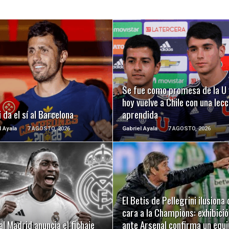
LEER MÁS
LEER MÁS
Se fue como promesa de la U 
hoy vuelve a Chile con una lecc
 da el sí al Barcelona
aprendida
l Ayala
7 AGOSTO, 2026
Gabriel Ayala
7 AGOSTO, 2026
LEER MÁS
LEER MÁS
El Betis de Pellegrini ilusiona 
cara a la Champions: exhibició
al Madrid anuncia el fichaje
ante Arsenal confirma un equ