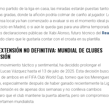
timo partido de la liga en casa, las miradas estarán puestas tanto
 gradas, donde la afición podría colmar de cariño al jugador. 
rensa local ya han comenzado a evaluar si es el momento ideal p
ciclo en Madrid, o si aún le queda gas para una última temporad
s declaraciones públicas de Xabi Alonso, futuro técnico del
Rea
ado claro que le gustaría contar con el croata en su plantilla.
EXTENSIÓN NO DEFINITIVA: MUNDIAL DE CLUBES
ISIÓN
n movimiento táctico y sentimental, ha decidido prolongar el
 Lucas Vázquez hasta el 13 de julio de 2025. Esta decisión busc
a de ambos en el FIFA Club World Cup, torneo que los Merengue
o, especialmente después de haber ganado recientemente la Li
tensión es de apenas dos semanas y no conlleva cambios
laro que el club mantiene la puerta abierta, pero sin compromiso
ertamen mundialista.