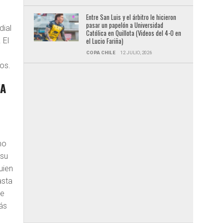
Entre San Luis y el árbitro le hicieron
pasar un papelón a Universidad
dial
Católica en Quillota (Videos del 4-0 en
 El
el Lucio Fariña)
COPA CHILE
12 JULIO, 2026
os.
VA
mo
 su
uien
asta
te
ás