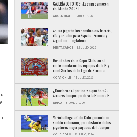
GALERÍA DE FOTOS: ¡España campeón
del Mundo 2026!
ARGENTINA
19 JULIO, 2026
Así se jugarán las semifinales: horario,
día y estadio para España- Francia y
Argentina – Inglaterra
DESTACADOS
12 JULIO, 2026
Resultados de la Copa Chile: en el
norte mandaron los equipos de la B y
en el Sur los de la Liga de Primera
COPA CHILE
14 JULIO, 2026
¿Dónde ver el partido y a qué hora?:
ric
Arica vs Iquique paraliza la Primera B
el
ARICA
31 JULIO, 2026
Vozinha llega a Colo Colo ganando un
un
sueldo millonario, pero distante de los
jugadores mejor pagados del Cacique
COLO COLO
26 JULIO, 2026