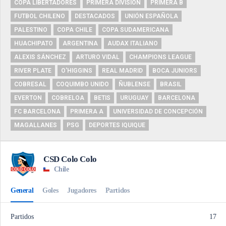
COPA LIBERTADORES
PRIMERA DIVISIÓN
PRIMERA B
FUTBOL CHILENO
DESTACADOS
UNIÓN ESPAÑOLA
PALESTINO
COPA CHILE
COPA SUDAMERICANA
HUACHIPATO
ARGENTINA
AUDAX ITALIANO
ALEXIS SÁNCHEZ
ARTURO VIDAL
CHAMPIONS LEAGUE
RIVER PLATE
O'HIGGINS
REAL MADRID
BOCA JUNIORS
COBRESAL
COQUIMBO UNIDO
ÑUBLENSE
BRASIL
EVERTON
COBRELOA
BETIS
URUGUAY
BARCELONA
FC BARCELONA
PRIMERA A
UNIVERSIDAD DE CONCEPCIÓN
MAGALLANES
PSG
DEPORTES IQUIQUE