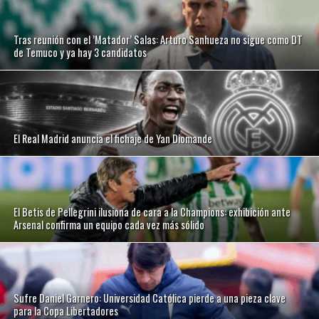
Tras reunión con el ’Matador’ Salas: Arturo Sanhueza no sigue como DT
de Temuco y ya hay 3 candidatos
El Real Madrid anuncia el fichaje de Yan Diomande
El Betis de Pellegrini ilusiona de cara a la Champions: exhibición ante
Arsenal confirma un equipo cada vez más sólido
Sufre Daniel Garnero: Universidad Católica pierde a una pieza clave
para la Copa Libertadores