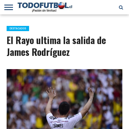
PRIMERA
DIVISIÓN
PRIMERA
SELECCIÓN
CHILENOS
FÚTBOL
B
CHILENA
EN EL
INTERNACIONAL
DESTACADOS
MUNDO
El Rayo ultima la salida de
James Rodríguez