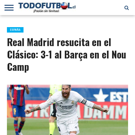
PRIMERA
DIVISIÓN
PRIMERA
SELECCIÓN
CHILENOS
FÚTBOL
B
CHILENA
EN EL
INTERNACIONAL
ESPAÑA
MUNDO
Real Madrid resucita en el
Clásico: 3-1 al Barça en el Nou
Camp