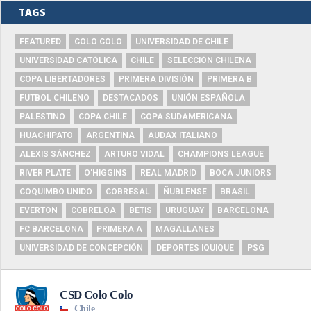
TAGS
FEATURED
COLO COLO
UNIVERSIDAD DE CHILE
UNIVERSIDAD CATÓLICA
CHILE
SELECCIÓN CHILENA
COPA LIBERTADORES
PRIMERA DIVISIÓN
PRIMERA B
FUTBOL CHILENO
DESTACADOS
UNIÓN ESPAÑOLA
PALESTINO
COPA CHILE
COPA SUDAMERICANA
HUACHIPATO
ARGENTINA
AUDAX ITALIANO
ALEXIS SÁNCHEZ
ARTURO VIDAL
CHAMPIONS LEAGUE
RIVER PLATE
O'HIGGINS
REAL MADRID
BOCA JUNIORS
COQUIMBO UNIDO
COBRESAL
ÑUBLENSE
BRASIL
EVERTON
COBRELOA
BETIS
URUGUAY
BARCELONA
FC BARCELONA
PRIMERA A
MAGALLANES
UNIVERSIDAD DE CONCEPCIÓN
DEPORTES IQUIQUE
PSG