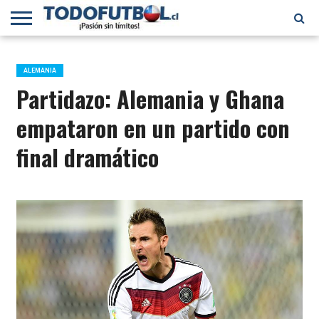
PRIMERA
DIVISIÓN
PRIMERA
SELECCIÓN
CHILENOS
FÚTBOL
B
CHILENA
EN EL
INTERNACIONAL
ALEMANIA
MUNDO
Partidazo: Alemania y Ghana
empataron en un partido con
final dramático