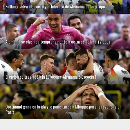
Füllkrug salva el invicto y el liderato de Alemania en su grupo
Alemania se clasifica tempranamente a octavos de final (Video)
El ciclón se trasladó a la Eurocopa: Alemania 5 Escocia 1
Dortmund gana en la ida y le pone tarea a Mbappe para la revancha en
París