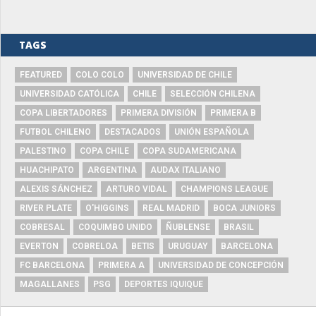
TAGS
FEATURED
COLO COLO
UNIVERSIDAD DE CHILE
UNIVERSIDAD CATÓLICA
CHILE
SELECCIÓN CHILENA
COPA LIBERTADORES
PRIMERA DIVISIÓN
PRIMERA B
FUTBOL CHILENO
DESTACADOS
UNIÓN ESPAÑOLA
PALESTINO
COPA CHILE
COPA SUDAMERICANA
HUACHIPATO
ARGENTINA
AUDAX ITALIANO
ALEXIS SÁNCHEZ
ARTURO VIDAL
CHAMPIONS LEAGUE
RIVER PLATE
O'HIGGINS
REAL MADRID
BOCA JUNIORS
COBRESAL
COQUIMBO UNIDO
ÑUBLENSE
BRASIL
EVERTON
COBRELOA
BETIS
URUGUAY
BARCELONA
FC BARCELONA
PRIMERA A
UNIVERSIDAD DE CONCEPCIÓN
MAGALLANES
PSG
DEPORTES IQUIQUE