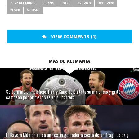
COPA DEL MUNDO
GHANA
GÖTZE
GRUPO G
HISTÓRICO
KLOSE
MUNDIAL
VIEW COMMENTS (1)
MÁS DE ALEMANIA
Se terminó el maleficio: Harry Kane dejó atrás su maleficio y gritó
campeón por primera vez en su carrera
El Bayern Múnich se da un festín goleador a costa de un frágil Leipzig