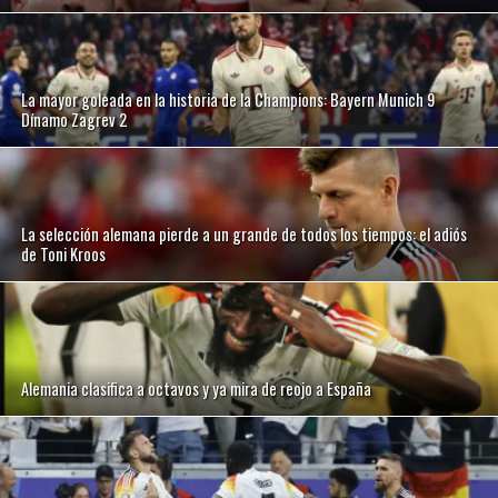
La mayor goleada en la historia de la Champions: Bayern Munich 9
Dínamo Zagrev 2
La selección alemana pierde a un grande de todos los tiempos: el adiós
de Toni Kroos
Alemania clasifica a octavos y ya mira de reojo a España