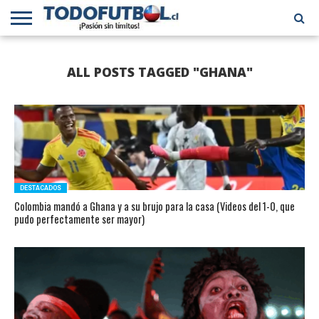
PRIMERA
DIVISIÓN
PRIMERA
SELECCIÓN
CHILENOS
FÚTBOL
ALL POSTS TAGGED "GHANA"
B
CHILENA
EN EL
INTERNACIONAL
MUNDO
DESTACADOS
Colombia mandó a Ghana y a su brujo para la casa (Videos del 1-0, que
pudo perfectamente ser mayor)