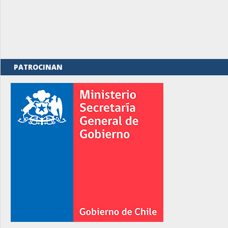
PATROCINAN
rno