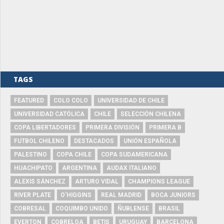
TAGS
FEATURED
COLO COLO
UNIVERSIDAD DE CHILE
UNIVERSIDAD CATÓLICA
CHILE
SELECCIÓN CHILENA
COPA LIBERTADORES
PRIMERA DIVISIÓN
PRIMERA B
FUTBOL CHILENO
DESTACADOS
UNIÓN ESPAÑOLA
PALESTINO
COPA CHILE
COPA SUDAMERICANA
HUACHIPATO
ARGENTINA
AUDAX ITALIANO
ALEXIS SÁNCHEZ
ARTURO VIDAL
CHAMPIONS LEAGUE
RIVER PLATE
O'HIGGINS
REAL MADRID
BOCA JUNIORS
COBRESAL
COQUIMBO UNIDO
ÑUBLENSE
BRASIL
EVERTON
COBRELOA
BETIS
URUGUAY
BARCELONA