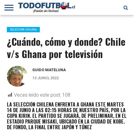
PRIMERA
DIVISIÓN
PRIMERA
SELECCIÓN
CHILENOS
FÚTBOL
B
CHILENA
EN EL
INTERNACIONAL
SELECCIÓN CHILENA
MUNDO
¿Cuándo, cómo y donde? Chile
v/s Ghana por televisión
GUIDO MATELUNA
13 JUNIO, 2022
Veces leído este post:
108
LA SELECCIÓN CHILENA ENFRENTA A GHANA ESTE MARTES
14 DE JUNIO A LAS 02:15 HORAS DE NUESTRO PAÍS, POR LA
COPA KIRIN. EL PARTIDO SE JUGARÁ, DE PRELIMINAR, EN EL
ESTADIO PARQUE MISAKI, UBICADO EN LA CIUDAD DE KOBE.
DE FONDO, LA FINAL ENTRE JAPÓN Y TÚNEZ