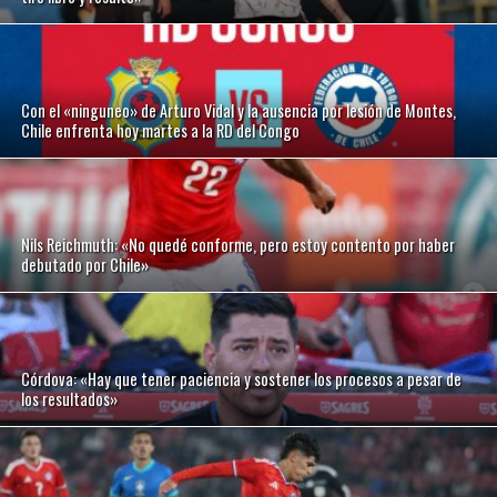
Con el «ninguneo» de Arturo Vidal y la ausencia por lesión de Montes,
Chile enfrenta hoy martes a la RD del Congo
Nils Reichmuth: «No quedé conforme, pero estoy contento por haber
debutado por Chile»
Córdova: «Hay que tener paciencia y sostener los procesos a pesar de
los resultados»