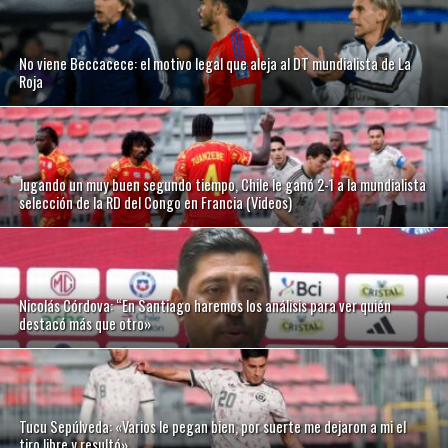
No viene Beccacece: el motivo legal que aleja al DT mundialista de La
Roja
Jugando un muy buen segundo tiempo, Chile le ganó 2-1 a la mundialista
selección de la RD del Congo en Francia (Videos)
Nicolás Córdova: “En Santiago haremos los análisis para ver quién
destacó más que otro»
Tucu Sepúlveda: «Varios le pegan bien, por suerte me dejaron a mi el
tiro libre y resultó»