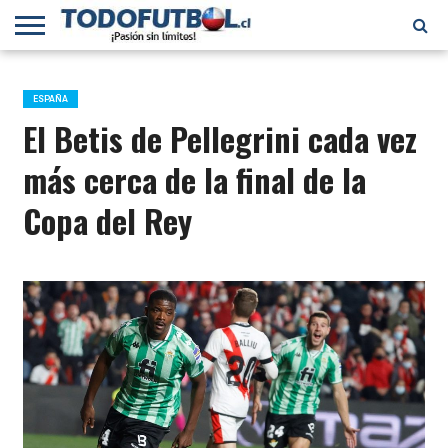
PRIMERA
DIVISIÓN
PRIMERA
SELECCIÓN
CHILENOS
FÚTBOL
B
CHILENA
EN EL
INTERNACIONAL
ESPAÑA
MUNDO
El Betis de Pellegrini cada vez
más cerca de la final de la
Copa del Rey