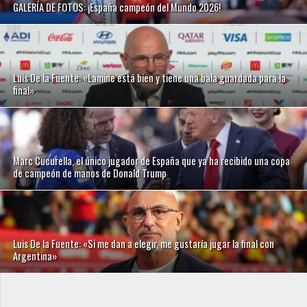
GALERÍA DE FOTOS: ¡España campeón del Mundo 2026!
Luis De la Fuente: «Lamine está bien y tiene una bala guardada para la
final»
Marc Cucurella, el único jugador de España que ya ha recibido una copa
de campeón de manos de Donald Trump
Luis De la Fuente: «Si me dan a elegir, me gustaría jugar la final con
Argentina»