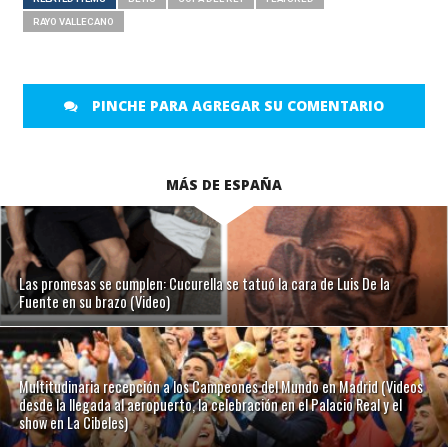
RAYO VALLECANO
PINCHE PARA AGREGAR SU COMENTARIO
MÁS DE ESPAÑA
Las promesas se cumplen: Cucurella se tatuó la cara de Luis De la
Fuente en su brazo (Video)
Multitudinaria recepción a los Campeones del Mundo en Madrid (Videos
desde la llegada al aeropuerto, la celebración en el Palacio Real y el
show en La Cibeles)