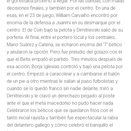
el gol estaba próximo a llegar. Por las bandas, con malas
decisiones finales, y también por el centro. En una de
esas, en el 23 de juego, William Carvalho encontró por
encima de la defensa a Juanmi en su desmarque por el
centro. El de Coín bajó la pelota y Dimitrievski salió de su
portería. Al final, entre el portero local y los centrales,
Mario Suárez y Catena, se echaron encima del ‘7’ bético
y anularon la opción. Pero fue preludio del golazo con el
que el Betis empató el partido. Tres minutos después de
esa acción, Borja Iglesias controló y bajó una pelota por
el centro. Empezó a caracolear y a cambiarse el balón
de un pie a otro mientras le salían al paso futbolistas y
cuando se lo quedó franco sin nadie delante, miró a
Dimitrievski y le clavó un derechazo pegado al poste
ante el que el meta macedonio no pudo hacer nada.
Celebraron los béticos que se quedaron fríos con el
tanto inicial rayista y también fue espectacular la rabia
del delantero gallego y cómo celebró el banquillo el