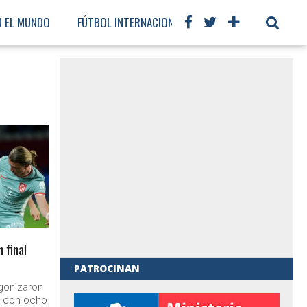
N EL MUNDO
FÚTBOL INTERNACIONAL
 final
PATROCINAN
agonizaron
al de Gobierno
e con ocho