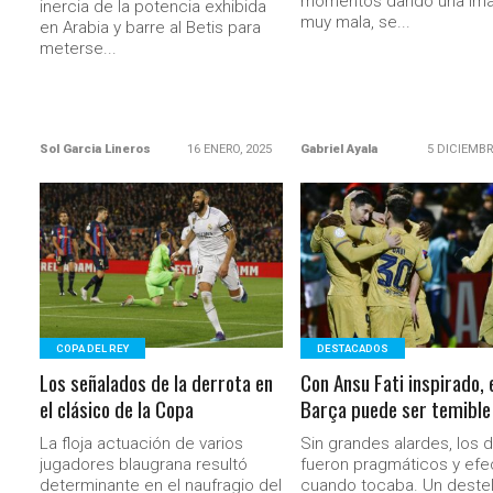
momentos dando una im
inercia de la potencia exhibida
muy mala, se...
en Arabia y barre al Betis para
meterse...
Sol Garcia Lineros
16 ENERO, 2025
Gabriel Ayala
5 DICIEMBR
LEER MÁS
LEER MÁS
COPA DEL REY
DESTACADOS
Los señalados de la derrota en
Con Ansu Fati inspirado, 
el clásico de la Copa
Barça puede ser temible
La floja actuación de varios
Sin grandes alardes, los d
jugadores blaugrana resultó
fueron pragmáticos y efe
determinante en el naufragio del
cuando tocaba. Un destel