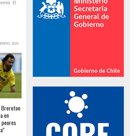
emis. El
EBRERO, 2025
al de Gobierno
n Brereton
da en
s peores
da”