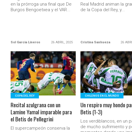
en la prórroga una final que De
Real Madrid animan la gran
Burgos Bengoetxea y el VAR...
de la Copa del Rey, y...
Sol Garcia Lineros
26 ABRIL, 2025
Cristina Sanhueza
26 ABRI
LEER MÁS
LEER MÁS
COPA DEL REY
CHILENOS EN EL MUNDO
Recital azulgrana con un
Un respiro muy hondo par
Lamine Yamal imparable para
Betis (1-3)
el Betis de Pellegrini
Los verdiblancos, en un p
de mucho sufrimiento y p
El supercampeón conserva la