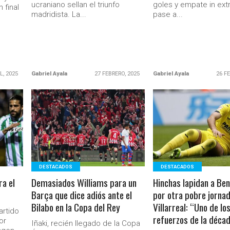
ucraniano sellan el triunfo
goles y empate in extr
 final
madridista. La...
pase a...
L, 2025
Gabriel Ayala
27 FEBRERO, 2025
Gabriel Ayala
26 F
LEER MÁS
LEER MÁS
Ministerio Secretaría Gener
DESTACADOS
DESTACADOS
a el
Demasiados Williams para un
Hinchas lapidan a Be
Barça que dice adiós ante el
por otra pobre jorna
Bilabo en la Copa del Rey
Villarreal: “Uno de lo
artido
refuerzos de la déca
or
Iñaki, recién llegado de la Copa