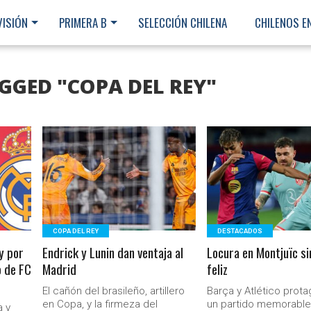
VISIÓN
PRIMERA B
SELECCIÓN CHILENA
CHILENOS E
GGED "COPA DEL REY"
LEER MÁS
LEER MÁS
COPA DEL REY
DESTACADOS
ey por
Endrick y Lunin dan ventaja al
Locura en Montjuïc sin
o de FC
Madrid
feliz
El cañón del brasileño, artillero
Barça y Atlético prot
Ministerio Secretaría Gener
en Copa, y la firmeza del
un partido memorabl
a y