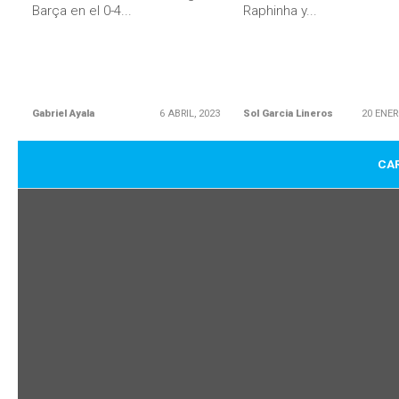
Barça en el 0-4...
Raphinha y...
Gabriel Ayala
6 ABRIL, 2023
Sol Garcia Lineros
20 ENER
CAR