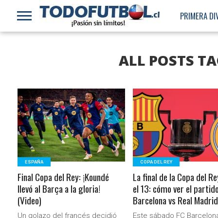
PRIMERA DI
ALL POSTS TA
LEER MÁS
LEER MÁS
ESPAÑA
COPA DEL REY
Final Copa del Rey: ¡Koundé
La final de la Copa del R
llevó al Barça a la gloria!
el 13: cómo ver el partid
(Video)
Barcelona vs Real Madrid
Un golazo del francés decidió
Este sábado FC Barcelon