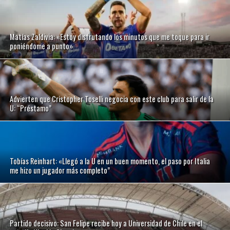
Matías Zaldivia: «Estoy disfrutando los minutos que me toque para ir
poniéndome a punto»
Advierten que Cristopher Toselli negocia con este club para salir de la
U: “Préstamo”
Tobías Reinhart: «Llegó a la U en un buen momento, el paso por Italia
me hizo un jugador más completo”
Partido decisivo: San Felipe recibe hoy a Universidad de Chile en el