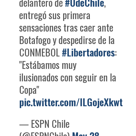
delantero de
#UdeChile
,
entregó sus primera
sensaciones tras caer ante
Botafogo y despedirse de la
CONMEBOL
#Libertadores
:
"Estábamos muy
ilusionados con seguir en la
Copa"
pic.twitter.com/ILGojeXkwt
— ESPN Chile
(@ESPNChile)
May 28,