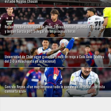
estadio Nicolás Chauán
Refuerzos de Universidad de Chile: Tobías Reinhart ya está en Santiago
y Jordan García podría llegar en las próximas horas
Universidad de Chile sigue ganando y mira de reojo a Colo Colo: (Videos
del 2-0 a Huachipato en el Nacional)
Gonzalo Reyna: «Fue muy hermoso todo lo que viví en mi debut con esta
camiseta azul»