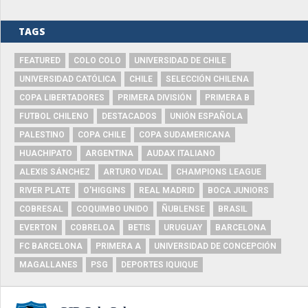
TAGS
FEATURED
COLO COLO
UNIVERSIDAD DE CHILE
UNIVERSIDAD CATÓLICA
CHILE
SELECCIÓN CHILENA
COPA LIBERTADORES
PRIMERA DIVISIÓN
PRIMERA B
FUTBOL CHILENO
DESTACADOS
UNIÓN ESPAÑOLA
PALESTINO
COPA CHILE
COPA SUDAMERICANA
HUACHIPATO
ARGENTINA
AUDAX ITALIANO
ALEXIS SÁNCHEZ
ARTURO VIDAL
CHAMPIONS LEAGUE
RIVER PLATE
O'HIGGINS
REAL MADRID
BOCA JUNIORS
COBRESAL
COQUIMBO UNIDO
ÑUBLENSE
BRASIL
EVERTON
COBRELOA
BETIS
URUGUAY
BARCELONA
FC BARCELONA
PRIMERA A
UNIVERSIDAD DE CONCEPCIÓN
MAGALLANES
PSG
DEPORTES IQUIQUE