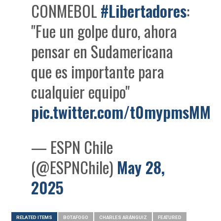
CONMEBOL
#Libertadores
:
"Fue un golpe duro, ahora
pensar en Sudamericana
que es importante para
cualquier equipo"
pic.twitter.com/t0mypmsMM7
— ESPN Chile
(@ESPNChile)
May 28,
2025
RELATED ITEMS
BOTAFOGO
CHARLES ARÁNGUIZ
FEATURED