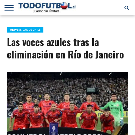
PRIMERA
DIVISIÓN
PRIMERA
SELECCIÓN
CHILENOS
FÚTBOL
B
CHILENA
EN EL
INTERNACIONAL
UNIVERSIDAD DE CHILE
MUNDO
Las voces azules tras la
eliminación en Río de Janeiro