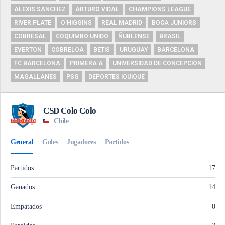
ALEXIS SÁNCHEZ
ARTURO VIDAL
CHAMPIONS LEAGUE
RIVER PLATE
O'HIGGINS
REAL MADRID
BOCA JUNIORS
COBRESAL
COQUIMBO UNIDO
ÑUBLENSE
BRASIL
EVERTON
COBRELOA
BETIS
URUGUAY
BARCELONA
FC BARCELONA
PRIMERA A
UNIVERSIDAD DE CONCEPCIÓN
MAGALLANES
PSG
DEPORTES IQUIQUE