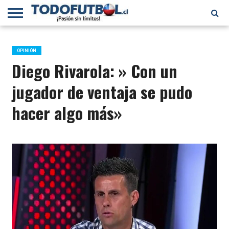
PRIMERA
DIVISIÓN
PRIMERA
SELECCIÓN
CHILENOS
FÚTBOL
B
CHILENA
EN EL
INTERNACIONAL
OPINIÓN
MUNDO
Diego Rivarola: » Con un
jugador de ventaja se pudo
hacer algo más»