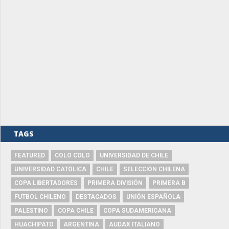
TAGS
FEATURED
COLO COLO
UNIVERSIDAD DE CHILE
UNIVERSIDAD CATÓLICA
CHILE
SELECCIÓN CHILENA
COPA LIBERTADORES
PRIMERA DIVISIÓN
PRIMERA B
FUTBOL CHILENO
DESTACADOS
UNIÓN ESPAÑOLA
PALESTINO
COPA CHILE
COPA SUDAMERICANA
HUACHIPATO
ARGENTINA
AUDAX ITALIANO