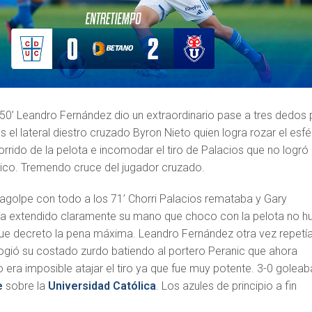
50’ Leandro Fernández dio un extraordinario pase a tres dedos 
 el lateral diestro cruzado Byron Nieto quien logra rozar el esfé
orrido de la pelota e incomodar el tiro de Palacios que no logró
érico. Tremendo cruce del jugador cruzado.
ragolpe con todo a los 71’ Chorri Palacios remataba y Gary
ía extendido claramente su mano que choco con la pelota no h
e decreto la pena máxima. Leandro Fernández otra vez repetía
gió su costado zurdo batiendo al portero Peranic que ahora
o era imposible atajar el tiro ya que fue muy potente. 3-0 goleab
e
sobre la
Universidad Católica
. Los azules de principio a fin