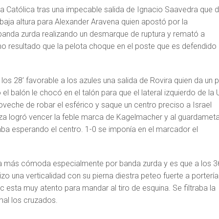
la Católica tras una impecable salida de Ignacio Saavedra que d
baja altura para Alexander Aravena quien apostó por la
u banda zurda realizando un desmarque de ruptura y remató a
o resultado que la pelota choque en el poste que es defendido
a los 28’ favorable a los azules una salida de Rovira quien da un 
o el balón le chocó en el talón para que el lateral izquierdo de la 
veche de robar el esférico y saque un centro preciso a Israel
za logró vencer la feble marca de Kagelmacher y al guardamet
ba esperando el centro. 1-0 se imponía en el marcador el
ía más cómoda especialmente por banda zurda y es que a los 3
zo una verticalidad con su pierna diestra peteo fuerte a portería
 esta muy atento para mandar al tiro de esquina. Se filtraba la
mal los cruzados.