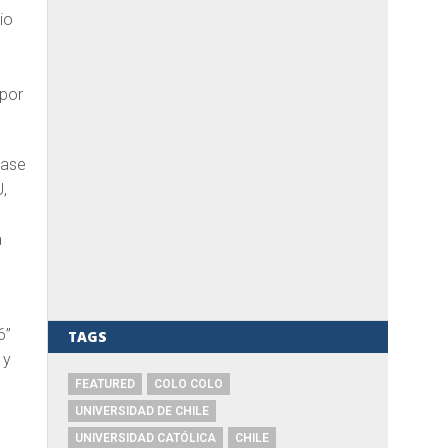
io
 por
pase
U,
a
6”
TAGS
 y
FEATURED
COLO COLO
UNIVERSIDAD DE CHILE
UNIVERSIDAD CATÓLICA
CHILE