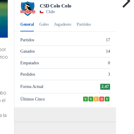
por
rico
ubo
 el
a la