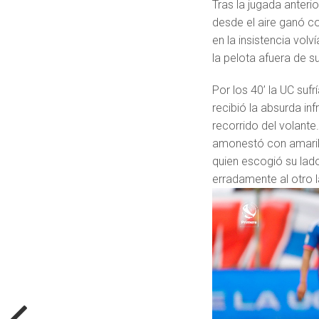
Tras la jugada anterio
desde el aire ganó co
en la insistencia vol
la pelota afuera de s
Por los 40’ la UC suf
recibió la absurda inf
recorrido del volante
amonestó con amarill
quien escogió su lad
erradamente al otro l