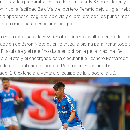
r los azules preparaban el tiro de esquina a lls 37’ ejecutaron y
n mucha facilidad Zaldivia y el portero Peranic dejo un gran reb
vía a aparecer el zaguero Zaldivia y el arquero con los puños ma
u área chica para despejar el peligro.
ría en su defensa esta vez Renato Cordero se filtró dentro del ár
racción de Byron Nieto quien le cruza la pierna para frenar todo 
. El azul cae y el referí no duda en cobrar la pena máxima. Se
a a Nieto y el encargado para ejecutar fue Leandro Fernández
o derecho batiendo al portero Peranic quien se lanzaba
ado. 2-0 extendía la ventaja el equipo de la U sobre la UC.