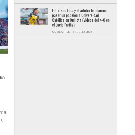
Entre San Luis y el árbitro le hicieron
pasar un papelón a Universidad
Católica en Quillota (Videos del 4-0 en
el Lucio Fariña)
COPA CHILE
12 JULIO, 2026
dio
rda
 el