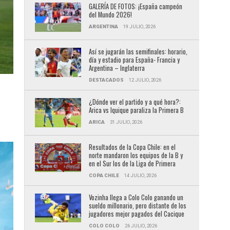
GALERÍA DE FOTOS: ¡España campeón
del Mundo 2026!
ARGENTINA
19 JULIO, 2026
Así se jugarán las semifinales: horario,
día y estadio para España- Francia y
Argentina – Inglaterra
DESTACADOS
12 JULIO, 2026
¿Dónde ver el partido y a qué hora?:
Arica vs Iquique paraliza la Primera B
ARICA
31 JULIO, 2026
Resultados de la Copa Chile: en el
norte mandaron los equipos de la B y
en el Sur los de la Liga de Primera
COPA CHILE
14 JULIO, 2026
Vozinha llega a Colo Colo ganando un
sueldo millonario, pero distante de los
jugadores mejor pagados del Cacique
COLO COLO
26 JULIO, 2026