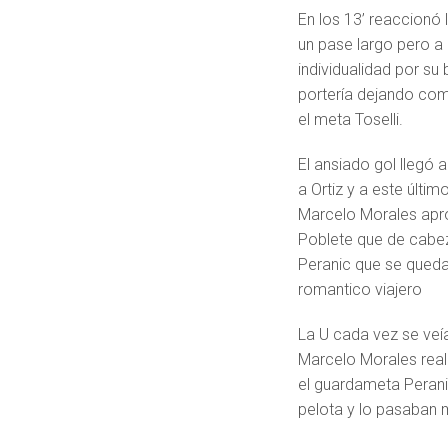
En los 13’ reaccionó 
un pase largo pero a 
individualidad por s
portería dejando com
el meta Toselli.
El ansiado gol llegó 
a Ortiz y a este últim
Marcelo Morales apro
Poblete que de cabe
Peranic que se queda
romantico viajero
La U cada vez se ve
Marcelo Morales reali
el guardameta Peranic
pelota y lo pasaban 