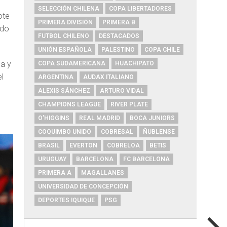
SELECCIÓN CHILENA
COPA LIBERTADORES
ote
PRIMERA DIVISIÓN
PRIMERA B
ndo
FUTBOL CHILENO
DESTACADOS
UNIÓN ESPAÑOLA
PALESTINO
COPA CHILE
ea y
COPA SUDAMERICANA
HUACHIPATO
el
ARGENTINA
AUDAX ITALIANO
ALEXIS SÁNCHEZ
ARTURO VIDAL
CHAMPIONS LEAGUE
RIVER PLATE
O'HIGGINS
REAL MADRID
BOCA JUNIORS
COQUIMBO UNIDO
COBRESAL
ÑUBLENSE
BRASIL
EVERTON
COBRELOA
BETIS
URUGUAY
BARCELONA
FC BARCELONA
PRIMERA A
MAGALLANES
UNIVERSIDAD DE CONCEPCIÓN
DEPORTES IQUIQUE
PSG