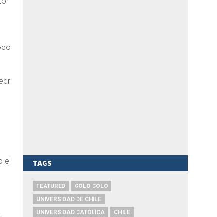
to
oco
edri
o el
TAGS
FEATURED
COLO COLO
UNIVERSIDAD DE CHILE
UNIVERSIDAD CATÓLICA
CHILE