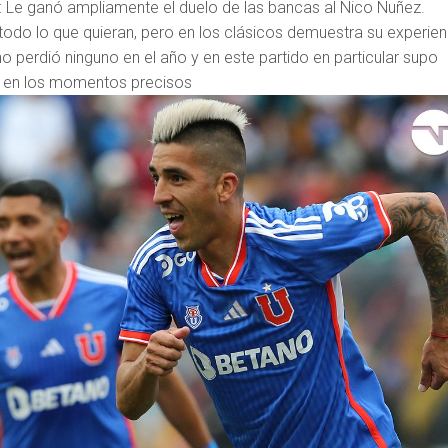
: Le ganó ampliamente el duelo de las bancas al Nico Nuñez.
todo lo que quieran, pero en los clásicos demuestra su experien
 perdió ninguno en el año y en este partido en particular supo
irlo en los momentos precisos