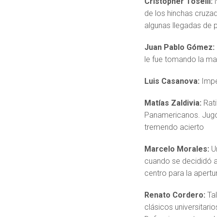
Cristopher Toselli:
de los hinchas cruzad
algunas llegadas de p
Juan Pablo Gómez:
le fue tomando la ma
Luis Casanova:
Impe
Matías Zaldivia:
Rat
Panamericanos. Jugó 
tremendo acierto
Marcelo Morales:
U
cuando se decididó a
centro para la apertu
Renato Cordero:
Ta
clásicos universitari