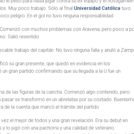
No le pesó para nada jugar contra su ex equipo y el hostigamien
os. Muy poco trabajo. Sólo al final
Universidad Católica
tuvo
oco peligro. En el gol no tuvo ninguna responsabilidad
Comenzó con muchos problemas con Aravena, pero poco a p
no. Salió resentido
cable trabajo del capitán. No tuvo ninguna falla y anuló a Zamp
ificó su gran presente, que quedó en evidencia en los
un gran partido confirmando que su llegada a la U fue un
na de las figuras de la cancha. Comenzó algo contenido, pero
 pasar se transformó en un abrelatas por su costado. Buenísim
ra de la cuenta que marcó el trámite del partido
l vez el mejor de todos y una gran revelación. Era su debut en
os y lo jugó con una pachorra y una calidad de veterano.