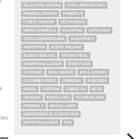
l
SELECCIÓN CHILENA
COPA LIBERTADORES
PRIMERA DIVISIÓN
PRIMERA B
FUTBOL CHILENO
DESTACADOS
UNIÓN ESPAÑOLA
PALESTINO
COPA CHILE
COPA SUDAMERICANA
HUACHIPATO
ARGENTINA
AUDAX ITALIANO
ALEXIS SÁNCHEZ
ARTURO VIDAL
CHAMPIONS LEAGUE
RIVER PLATE
O'HIGGINS
REAL MADRID
BOCA JUNIORS
e
COQUIMBO UNIDO
COBRESAL
ÑUBLENSE
a.
BRASIL
EVERTON
COBRELOA
BETIS
URUGUAY
BARCELONA
FC BARCELONA
PRIMERA A
MAGALLANES
UNIVERSIDAD DE CONCEPCIÓN
oles
DEPORTES IQUIQUE
PSG
a