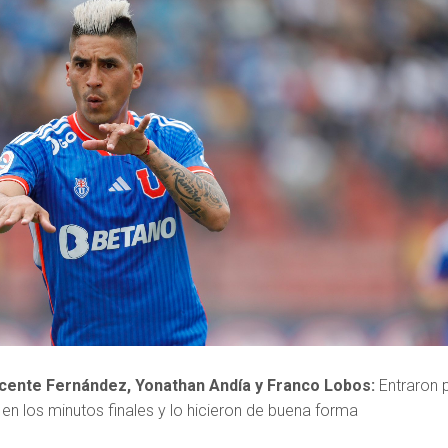
icente Fernández,
Yonathan Andía y
Franco Lobos:
Entraron 
 en los minutos finales y lo hicieron de buena forma