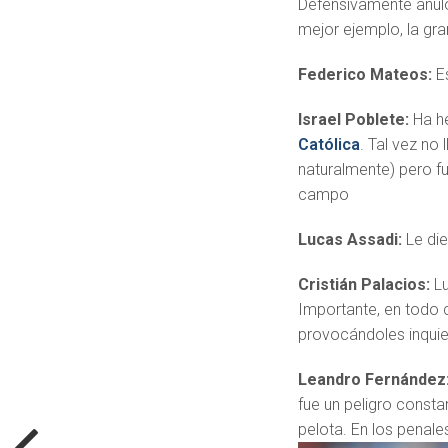
Defensivamente anuló
mejor ejemplo, la gra
Federico Mateos:
E
Israel Poblete:
Ha h
Católica
. Tal vez no
naturalmente) pero f
campo
Lucas Assadi:
Le die
Cristián Palacios:
L
Importante, en todo 
provocándoles inquie
Leandro Fernández
fue un peligro consta
pelota. En los penal