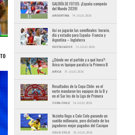
GALERÍA DE FOTOS: ¡España campeón
del Mundo 2026!
ARGENTINA
19 JULIO, 2026
Así se jugarán las semifinales: horario,
día y estadio para España- Francia y
Argentina – Inglaterra
DESTACADOS
12 JULIO, 2026
CTO
¿Dónde ver el partido y a qué hora?:
Arica vs Iquique paraliza la Primera B
ARICA
31 JULIO, 2026
Resultados de la Copa Chile: en el
norte mandaron los equipos de la B y
en el Sur los de la Liga de Primera
COPA CHILE
14 JULIO, 2026
Vozinha llega a Colo Colo ganando un
sueldo millonario, pero distante de los
jugadores mejor pagados del Cacique
COLO COLO
26 JULIO, 2026