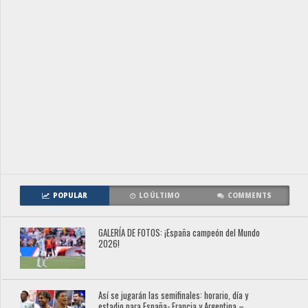
POPULAR
LO ÚLTIMO
COMMENTS
GALERÍA DE FOTOS: ¡España campeón del Mundo
2026!
Así se jugarán las semifinales: horario, día y
estadio para España- Francia y Argentina –