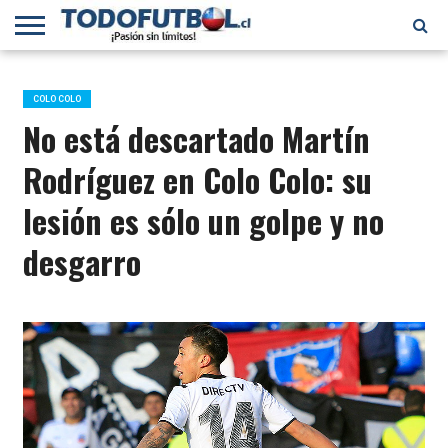
PRIMERA
DIVISIÓN
PRIMERA
SELECCIÓN
CHILENOS
FÚTBOL
B
CHILENA
EN EL
INTERNACIONAL
COLO COLO
MUNDO
No está descartado Martín
Rodríguez en Colo Colo: su
lesión es sólo un golpe y no
desgarro