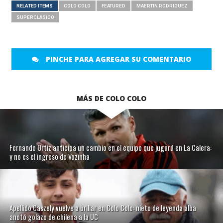
RELATED ITEMS
COLO COLO
FEATURED
MAERTIN RODRIGUEZ
SUPERCLÁSICO
PINCHE PARA AGREGAR SU COMENTARIO
MÁS DE COLO COLO
Fernando Ortiz anticipa un cambio en el equipo que jugará en La Calera:
y no es el ingreso de Vozinha
Apellido Caszely vuelve a brillar en Colo Colo: nieto de leyenda alba
anotó golazo de chilena a la UC