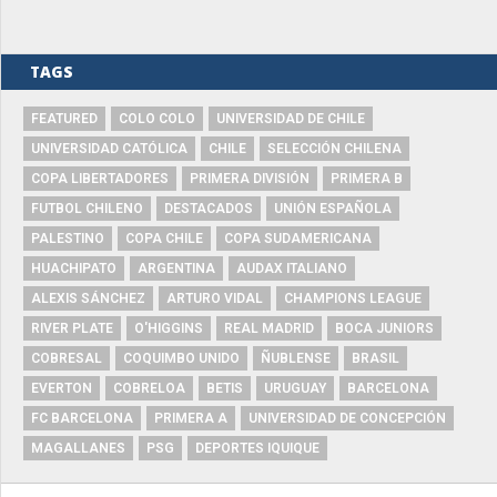
TAGS
FEATURED
COLO COLO
UNIVERSIDAD DE CHILE
UNIVERSIDAD CATÓLICA
CHILE
SELECCIÓN CHILENA
COPA LIBERTADORES
PRIMERA DIVISIÓN
PRIMERA B
FUTBOL CHILENO
DESTACADOS
UNIÓN ESPAÑOLA
PALESTINO
COPA CHILE
COPA SUDAMERICANA
HUACHIPATO
ARGENTINA
AUDAX ITALIANO
ALEXIS SÁNCHEZ
ARTURO VIDAL
CHAMPIONS LEAGUE
RIVER PLATE
O'HIGGINS
REAL MADRID
BOCA JUNIORS
COBRESAL
COQUIMBO UNIDO
ÑUBLENSE
BRASIL
EVERTON
COBRELOA
BETIS
URUGUAY
BARCELONA
FC BARCELONA
PRIMERA A
UNIVERSIDAD DE CONCEPCIÓN
MAGALLANES
PSG
DEPORTES IQUIQUE