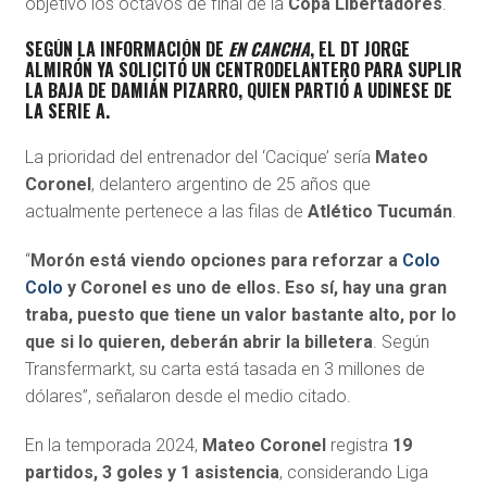
objetivo los octavos de final de la
Copa Libertadores
.
SEGÚN LA INFORMACIÓN DE
EN CANCHA
, EL DT
JORGE
ALMIRÓN
YA SOLICITÓ UN CENTRODELANTERO PARA SUPLIR
LA BAJA DE
DAMIÁN PIZARRO
, QUIEN PARTIÓ A
UDINESE
DE
LA SERIE A.
La prioridad del entrenador del ‘Cacique’ sería
Mateo
Coronel
, delantero argentino de 25 años que
actualmente pertenece a las filas de
Atlético Tucumán
.
“
Morón está viendo opciones para reforzar a
Colo
Colo
y Coronel es uno de ellos. Eso sí, hay una gran
traba, puesto que tiene un valor bastante alto, por lo
que si lo quieren, deberán abrir la billetera
. Según
Transfermarkt, su carta está tasada en 3 millones de
dólares”, señalaron desde el medio citado.
En la temporada 2024,
Mateo Coronel
registra
19
partidos, 3 goles y 1 asistencia
, considerando Liga