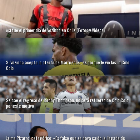
Así fue el primer día de Vozinha en Chile (Fotos y Videos)
Si Vozinha acepta la oferta de Marruecos , es porque le vio las…a Colo
Colo
Se cae el regreso de Jordhy Thompson: no será refuerzo de Colo Colo
por este motivo
Jaime Pizarro, categórico: «Es falso que se haya caído la llegada de