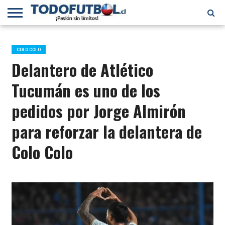
PRIMERA
DIVISIÓN
PRIMERA
SELECCIÓN
CHILENOS
FÚTBOL
B
CHILENA
EN EL
INTERNACIONAL
COLO COLO
MUNDO
Delantero de Atlético
Tucumán es uno de los
pedidos por Jorge Almirón
para reforzar la delantera de
Colo Colo