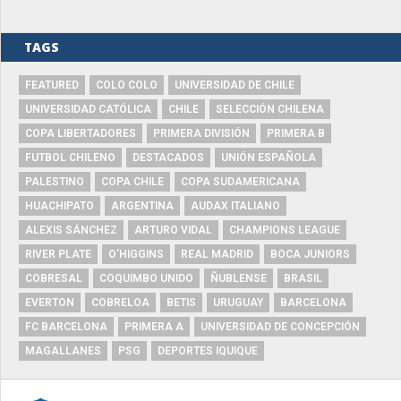
TAGS
FEATURED
COLO COLO
UNIVERSIDAD DE CHILE
UNIVERSIDAD CATÓLICA
CHILE
SELECCIÓN CHILENA
COPA LIBERTADORES
PRIMERA DIVISIÓN
PRIMERA B
FUTBOL CHILENO
DESTACADOS
UNIÓN ESPAÑOLA
PALESTINO
COPA CHILE
COPA SUDAMERICANA
HUACHIPATO
ARGENTINA
AUDAX ITALIANO
ALEXIS SÁNCHEZ
ARTURO VIDAL
CHAMPIONS LEAGUE
RIVER PLATE
O'HIGGINS
REAL MADRID
BOCA JUNIORS
COBRESAL
COQUIMBO UNIDO
ÑUBLENSE
BRASIL
EVERTON
COBRELOA
BETIS
URUGUAY
BARCELONA
FC BARCELONA
PRIMERA A
UNIVERSIDAD DE CONCEPCIÓN
MAGALLANES
PSG
DEPORTES IQUIQUE