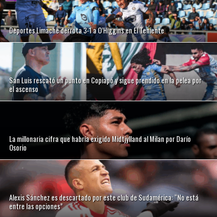
Deportes Limache derrota 3-1 a O’Higgins en El Teniente
San Luis rescató un punto en Copiapó y sigue prendido en la pelea por
el ascenso
La millonaria cifra que habría exigido Midtjylland al Milan por Darío
Osorio
Alexis Sánchez es descartado por este club de Sudamérica: “No está
entre las opciones”