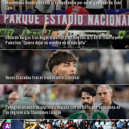
Maximiliano Romero detalla la competencia por ser el goleador de Colo
Colo
Eduardo Vargas tras llegar a los 100 partidos con la U en el triunfo ante
Palestino “Quiero dejar mi nombre en lo más alto”
Voces Cruzadas tras el triunfo ante Cobresal
Pellegrini arranca su séptima campaña con un Betis que se ilusiona en
su regreso a la Champions League