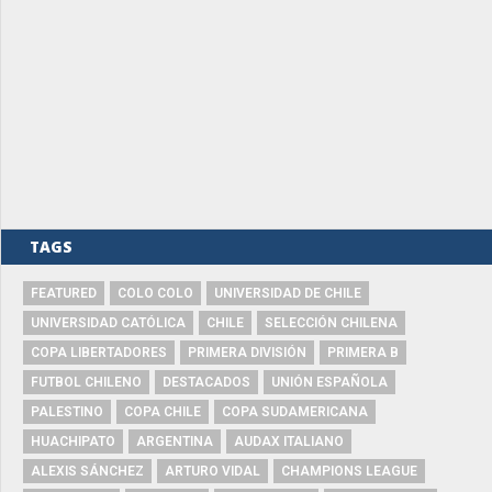
TAGS
FEATURED
COLO COLO
UNIVERSIDAD DE CHILE
UNIVERSIDAD CATÓLICA
CHILE
SELECCIÓN CHILENA
COPA LIBERTADORES
PRIMERA DIVISIÓN
PRIMERA B
FUTBOL CHILENO
DESTACADOS
UNIÓN ESPAÑOLA
PALESTINO
COPA CHILE
COPA SUDAMERICANA
HUACHIPATO
ARGENTINA
AUDAX ITALIANO
ALEXIS SÁNCHEZ
ARTURO VIDAL
CHAMPIONS LEAGUE