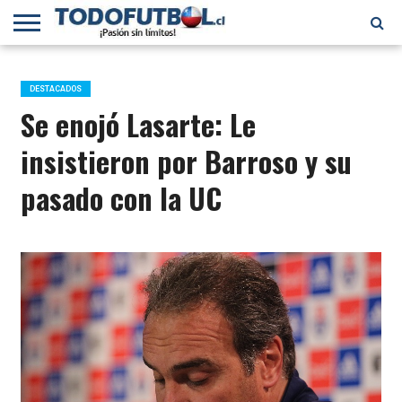
PRIMERA
DIVISIÓN
PRIMERA
SELECCIÓN
CHILENOS
FÚTBOL
B
CHILENA
EN EL
INTERNACIONAL
DESTACADOS
MUNDO
Se enojó Lasarte: Le
insistieron por Barroso y su
pasado con la UC