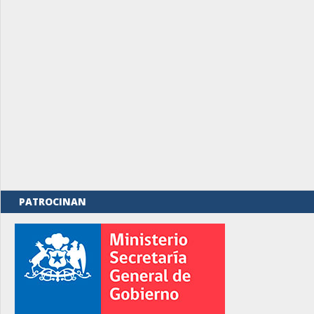
PATROCINAN
rno