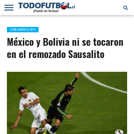
PRIMERA
DIVISIÓN
PRIMERA
SELECCIÓN
CHILENOS
FÚTBOL
B
CHILENA
EN EL
INTERNACIONAL
COPA AMÉRICA 2015
MUNDO
México y Bolivia ni se tocaron
en el remozado Sausalito