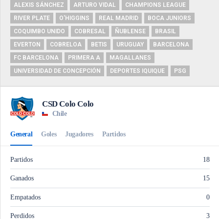
ALEXIS SÁNCHEZ
ARTURO VIDAL
CHAMPIONS LEAGUE
RIVER PLATE
O'HIGGINS
REAL MADRID
BOCA JUNIORS
COQUIMBO UNIDO
COBRESAL
ÑUBLENSE
BRASIL
EVERTON
COBRELOA
BETIS
URUGUAY
BARCELONA
FC BARCELONA
PRIMERA A
MAGALLANES
UNIVERSIDAD DE CONCEPCIÓN
DEPORTES IQUIQUE
PSG