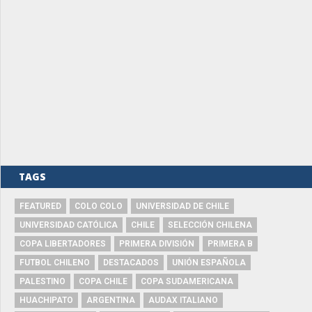
TAGS
FEATURED
COLO COLO
UNIVERSIDAD DE CHILE
UNIVERSIDAD CATÓLICA
CHILE
SELECCIÓN CHILENA
COPA LIBERTADORES
PRIMERA DIVISIÓN
PRIMERA B
FUTBOL CHILENO
DESTACADOS
UNIÓN ESPAÑOLA
PALESTINO
COPA CHILE
COPA SUDAMERICANA
HUACHIPATO
ARGENTINA
AUDAX ITALIANO