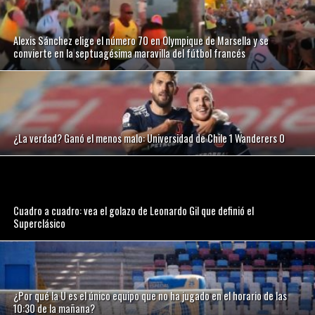
Alexis Sánchez elige el número 70 en Olympique de Marsella y se
convierte en la septuagésima maravilla del fútbol francés
¿La verdad? Ganó el menos malo: Universidad de Chile 1 Wanderers 0
Cuadro a cuadro: vea el golazo de Leonardo Gil que definió el
Superclásico
¿Por qué la U es el único equipo que no ha jugado en el horario de las
10:30 de la mañana?