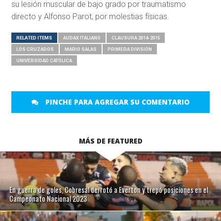
su lesión muscular de bajo grado por traumatismo
directo y Alfonso Parot, por molestias físicas.
RELATED ITEMS
AUDAX ITALIANO
CLAUSURA 2014-2015
LOS CRUZADOS
MARIO SALAS
PRIMERA DIVISIÓN
UNIVERSIDAD CATÓLICA
PINCHE PARA AGREGAR SU COMENTARIO
MÁS DE FEATURED
En guerra de goles, Cobresal derrotó a Everton y trepó posiciones en el
Campeonato Nacional 2023