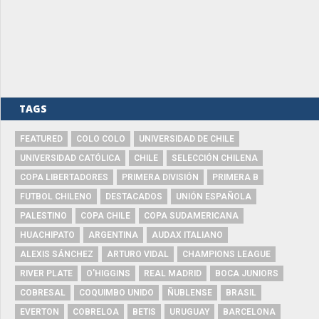
TAGS
FEATURED
COLO COLO
UNIVERSIDAD DE CHILE
UNIVERSIDAD CATÓLICA
CHILE
SELECCIÓN CHILENA
COPA LIBERTADORES
PRIMERA DIVISIÓN
PRIMERA B
FUTBOL CHILENO
DESTACADOS
UNIÓN ESPAÑOLA
PALESTINO
COPA CHILE
COPA SUDAMERICANA
HUACHIPATO
ARGENTINA
AUDAX ITALIANO
ALEXIS SÁNCHEZ
ARTURO VIDAL
CHAMPIONS LEAGUE
RIVER PLATE
O'HIGGINS
REAL MADRID
BOCA JUNIORS
COBRESAL
COQUIMBO UNIDO
ÑUBLENSE
BRASIL
EVERTON
COBRELOA
BETIS
URUGUAY
BARCELONA