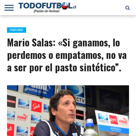
PRIMERA
DIVISIÓN
PRIMERA
SELECCIÓN
CHILENOS
FÚTBOL
B
CHILENA
EN EL
INTERNACIONAL
FEATURED
MUNDO
Mario Salas: «Si ganamos, lo
perdemos o empatamos, no va
a ser por el pasto sintético”.