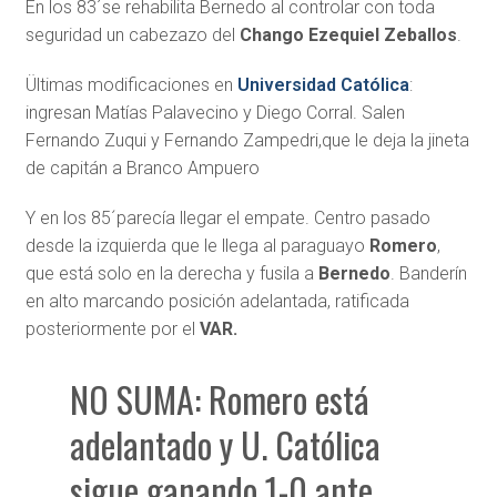
En los 83´se rehabilita Bernedo al controlar con toda
seguridad un cabezazo del
Chango Ezequiel Zeballos
.
Ültimas modificaciones en
Universidad Católica
:
ingresan Matías Palavecino y Diego Corral. Salen
Fernando Zuqui y Fernando Zampedri,que le deja la jineta
de capitán a Branco Ampuero
Y en los 85´parecía llegar el empate. Centro pasado
desde la izquierda que le llega al paraguayo
Romero
,
que está solo en la derecha y fusila a
Bernedo
. Banderín
en alto marcando posición adelantada, ratificada
posteriormente por el
VAR.
NO SUMA: Romero está
adelantado y U. Católica
sigue ganando 1-0 ante