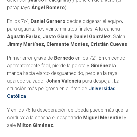
paraguayo
Ángel Romero
).
En los 7o´,
Daniel Garnero
decide oxigenar el equipo,
para aguantar los veinte minutos finales. A la cancha
Agustín Farías, Justo Giani y Daniel González.
Salen
Jimmy Martínez, Clemente Montes, Cristián Cuevas
Primer error grave de
Bernedo
en los 72´. En un centro
aparentemente fácil, pierde la pelota y
Giménez
la
manda hacia elarco desguarnecido, pero en la raya
aparece salvador
Johan Valencia
para despejar. La
situación más peligrosa en el área de
Universidad
Católica
Y en los 78´la deseperación de Ubeda puede más que la
cordura: a la cancha el desgarrado
Miguel Merentiel
y
sale
Milton Giménez.