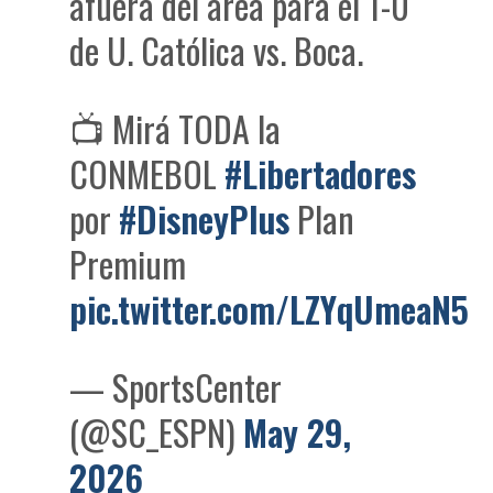
afuera del área para el 1-0
de U. Católica vs. Boca.
📺 Mirá TODA la
CONMEBOL
#Libertadores
por
#DisneyPlus
Plan
Premium
pic.twitter.com/LZYqUmeaN5
— SportsCenter
(@SC_ESPN)
May 29,
2026