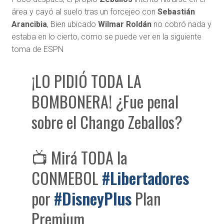
área y cayó al suelo tras un forcejeo con
Sebastián
Arancibia
, Bien ubicado
Wilmar Roldán
no cobró nada y
estaba en lo cierto, como se puede ver en la siguiente
toma de ESPN
¡LO PIDIÓ TODA LA
BOMBONERA! ¿Fue penal
sobre el Chango Zeballos?
📺 Mirá TODA la
CONMEBOL
#Libertadores
por
#DisneyPlus
Plan
Premium