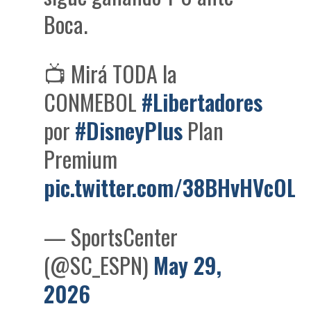
Boca.
📺 Mirá TODA la
CONMEBOL
#Libertadores
por
#DisneyPlus
Plan
Premium
pic.twitter.com/38BHvHVcOL
— SportsCenter
(@SC_ESPN)
May 29,
2026