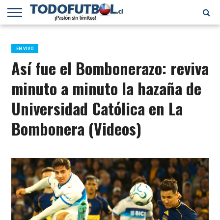
PRIMERA
DIVISIÓN
PRIMERA
SELECCIÓN
CHILENOS
FÚTBOL
B
CHILENA
EN EL
INTERNACIONAL
EN VIVO
MUNDO
Así fue el Bombonerazo: reviva
minuto a minuto la hazaña de
Universidad Católica en La
Bombonera (Videos)