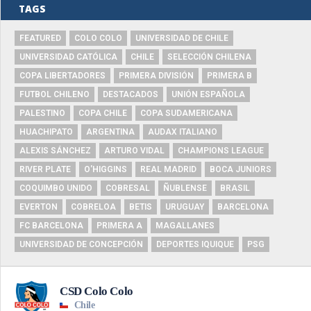
TAGS
FEATURED
COLO COLO
UNIVERSIDAD DE CHILE
UNIVERSIDAD CATÓLICA
CHILE
SELECCIÓN CHILENA
COPA LIBERTADORES
PRIMERA DIVISIÓN
PRIMERA B
FUTBOL CHILENO
DESTACADOS
UNIÓN ESPAÑOLA
PALESTINO
COPA CHILE
COPA SUDAMERICANA
HUACHIPATO
ARGENTINA
AUDAX ITALIANO
ALEXIS SÁNCHEZ
ARTURO VIDAL
CHAMPIONS LEAGUE
RIVER PLATE
O'HIGGINS
REAL MADRID
BOCA JUNIORS
COQUIMBO UNIDO
COBRESAL
ÑUBLENSE
BRASIL
EVERTON
COBRELOA
BETIS
URUGUAY
BARCELONA
FC BARCELONA
PRIMERA A
MAGALLANES
UNIVERSIDAD DE CONCEPCIÓN
DEPORTES IQUIQUE
PSG