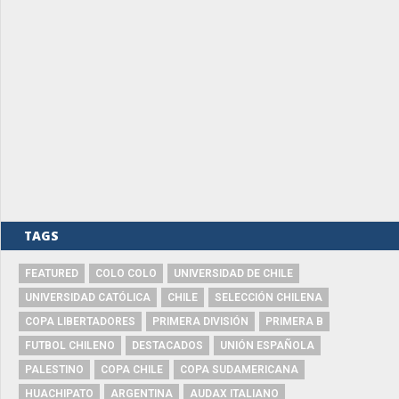
TAGS
FEATURED
COLO COLO
UNIVERSIDAD DE CHILE
UNIVERSIDAD CATÓLICA
CHILE
SELECCIÓN CHILENA
COPA LIBERTADORES
PRIMERA DIVISIÓN
PRIMERA B
FUTBOL CHILENO
DESTACADOS
UNIÓN ESPAÑOLA
PALESTINO
COPA CHILE
COPA SUDAMERICANA
HUACHIPATO
ARGENTINA
AUDAX ITALIANO