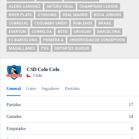
ALEXIS SÁNCHEZ
ARTURO VIDAL
CHAMPIONS LEAGUE
RIVER PLATE
O'HIGGINS
REAL MADRID
BOCA JUNIORS
COBRESAL
COQUIMBO UNIDO
ÑUBLENSE
BRASIL
EVERTON
COBRELOA
BETIS
URUGUAY
BARCELONA
FC BARCELONA
PRIMERA A
UNIVERSIDAD DE CONCEPCIÓN
MAGALLANES
PSG
DEPORTES IQUIQUE