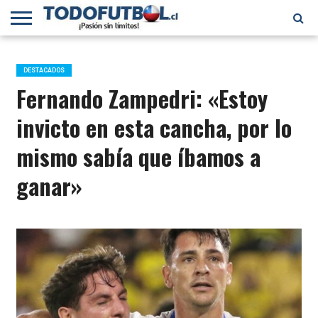
PRIMERA
DIVISIÓN
PRIMERA
SELECCIÓN
CHILENOS
FÚTBOL
B
CHILENA
EN EL
INTERNACIONAL
DESTACADOS
MUNDO
Fernando Zampedri: «Estoy
invicto en esta cancha, por lo
mismo sabía que íbamos a
ganar»