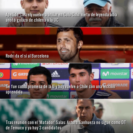
Apellido Caszely vuelve a brillar en Colo Colo: nieto de leyenda alba
anotó golazo de chilena a la UC
Rodri da el sí al Barcelona
Se fue como promesa de la U y hoy vuelve a Chile con una lección
aprendida
Tras reunión con el ’Matador’ Salas: Arturo Sanhueza no sigue como DT
de Temuco y ya hay 3 candidatos