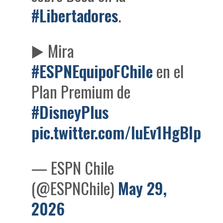
#Libertadores
.
▶️ Mira
#ESPNEquipoFChile
en el
Plan Premium de
#DisneyPlus
pic.twitter.com/luEv1HgBIp
— ESPN Chile
(@ESPNChile)
May 29,
2026