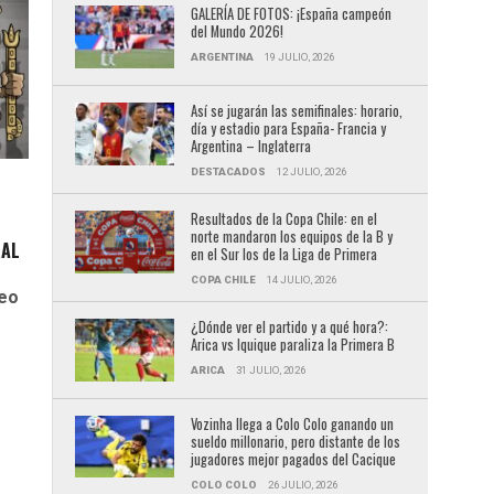
GALERÍA DE FOTOS: ¡España campeón
del Mundo 2026!
ARGENTINA
19 JULIO, 2026
Así se jugarán las semifinales: horario,
día y estadio para España- Francia y
Argentina – Inglaterra
DESTACADOS
12 JULIO, 2026
Resultados de la Copa Chile: en el
norte mandaron los equipos de la B y
RAL
en el Sur los de la Liga de Primera
COPA CHILE
14 JULIO, 2026
eo
¿Dónde ver el partido y a qué hora?:
Arica vs Iquique paraliza la Primera B
ARICA
31 JULIO, 2026
Vozinha llega a Colo Colo ganando un
sueldo millonario, pero distante de los
jugadores mejor pagados del Cacique
COLO COLO
26 JULIO, 2026