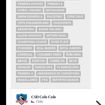
PRIMERA DIVISIÓN
PRIMERA B
FUTBOL CHILENO
DESTACADOS
UNIÓN ESPAÑOLA
PALESTINO
COPA CHILE
COPA SUDAMERICANA
HUACHIPATO
ARGENTINA
AUDAX ITALIANO
ALEXIS SÁNCHEZ
ARTURO VIDAL
CHAMPIONS LEAGUE
RIVER PLATE
O'HIGGINS
REAL MADRID
BOCA JUNIORS
COBRESAL
COQUIMBO UNIDO
ÑUBLENSE
BRASIL
EVERTON
COBRELOA
BETIS
URUGUAY
BARCELONA
FC BARCELONA
PRIMERA A
UNIVERSIDAD DE CONCEPCIÓN
MAGALLANES
PSG
DEPORTES IQUIQUE