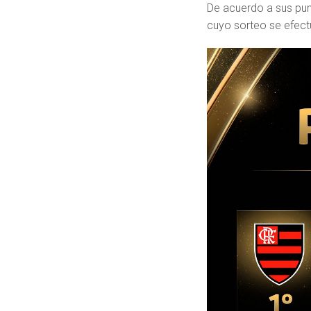
De acuerdo a sus punt
cuyo sorteo se efect