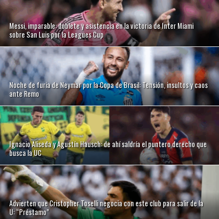
Messi, imparable: doblete y asistencia en la victoria de Inter Miami
sobre San Luis por la Leagues Cup
Noche de furia de Neymar por la Copa de Brasil: Tensión, insultos y caos
ante Remo
Ignacio Aliseda y Agustín Hausch: de ahí saldría el puntero derecho que
busca la UC
Advierten que Cristopher Toselli negocia con este club para salir de la
U: “Préstamo”