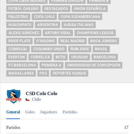
COPA LIBERTADORES
PRIMERA DIVISIÓN
PRIMERA B
FUTBOL CHILENO
DESTACADOS
UNIÓN ESPAÑOLA
PALESTINO
COPA CHILE
COPA SUDAMERICANA
HUACHIPATO
ARGENTINA
AUDAX ITALIANO
ALEXIS SÁNCHEZ
ARTURO VIDAL
CHAMPIONS LEAGUE
RIVER PLATE
O'HIGGINS
REAL MADRID
BOCA JUNIORS
COBRESAL
COQUIMBO UNIDO
ÑUBLENSE
BRASIL
EVERTON
COBRELOA
BETIS
URUGUAY
BARCELONA
FC BARCELONA
PRIMERA A
UNIVERSIDAD DE CONCEPCIÓN
MAGALLANES
PSG
DEPORTES IQUIQUE