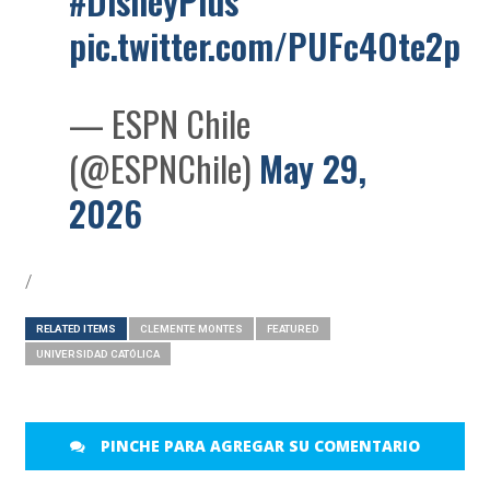
#DisneyPlus
pic.twitter.com/PUFc4Ote2p
— ESPN Chile
(@ESPNChile)
May 29,
2026
/
RELATED ITEMS
CLEMENTE MONTES
FEATURED
UNIVERSIDAD CATÓLICA
PINCHE PARA AGREGAR SU COMENTARIO