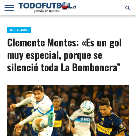
PRIMERA
DIVISIÓN
PRIMERA
SELECCIÓN
CHILENOS
FÚTBOL
B
CHILENA
EN EL
INTERNACIONAL
DESTACADOS
MUNDO
Clemente Montes: «Es un gol
muy especial, porque se
silenció toda La Bombonera”