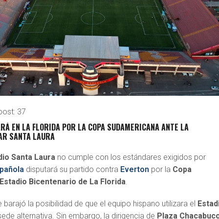
post:
37
RÁ EN LA FLORIDA POR LA COPA SUDAMERICANA ANTE LA
SAR SANTA LAURA
dio Santa Laura
no cumple con los estándares exigidos por
pañola
disputará su partido contra
Everton
por la
Copa
Estadio Bicentenario de La Florida
.
e barajó la posibilidad de que el equipo hispano utilizara el
Estad
de alternativa. Sin embargo, la dirigencia de
Plaza Chacabuc