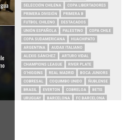
agua
SELECCIÓN CHILENA
COPA LIBERTADORES
PRIMERA DIVISIÓN
PRIMERA B
FUTBOL CHILENO
DESTACADOS
UNIÓN ESPAÑOLA
PALESTINO
COPA CHILE
COPA SUDAMERICANA
HUACHIPATO
ARGENTINA
AUDAX ITALIANO
le
ALEXIS SÁNCHEZ
ARTURO VIDAL
mo
CHAMPIONS LEAGUE
RIVER PLATE
O'HIGGINS
REAL MADRID
BOCA JUNIORS
COBRESAL
COQUIMBO UNIDO
ÑUBLENSE
BRASIL
EVERTON
COBRELOA
BETIS
URUGUAY
BARCELONA
FC BARCELONA
PRIMERA A
UNIVERSIDAD DE CONCEPCIÓN
MAGALLANES
PSG
DEPORTES IQUIQUE