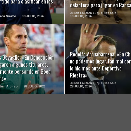
rtido para clasificar en los
delantera para jugar en Ranc
Julian Lautaro Luque Besoaín
isca Suazo
30 JULIO, 2026
30 JULIO, 2026
LEER MÁS
LEER MÁS
Rodolfo Arruabarrena: «En Chi
s Bovaglio: «En Concepción
no podemos jugar tan mal co
garon algunos titulares,
lo hicimos ante Deportivo
amente pensando en Boca
Riestra»
ors»
Julian Lautaro Luque Besoaín
ián Alonso
28 JULIO, 2026
28 JULIO, 2026