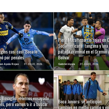
LEER MÁS
LEER MÁS
Piero Maza repartió rojas en 
Sudamericana: tangana y una
gins casi casi: Boca lo
patada criminal en el Gremio 
nó por penales
Bolívar
ian Ayala Rojas
31 JULIO, 2026
Gabriel Ayala
31 JULIO, 2026
LEER MÁS
LEER MÁS
s Bovaglio: «Hemos ensayado
Boca Juniors: se anticipan
es, pero vamos a ir a buscar
cambios en medio campo y en