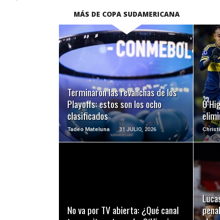
MÁS DE COPA SUDAMERICANA
LEER MÁS
Terminaron las revanchas de los
Playoffs: estos son los ocho
O’Hig
clasificados
elimi
Tadeo Mateluna
31 JULIO, 2026
Christ
LEER MÁS
Luca
No va por TV abierta: ¿Qué canal
penal