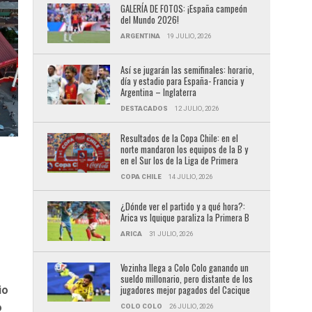
GALERÍA DE FOTOS: ¡España campeón
del Mundo 2026!
ARGENTINA
19 JULIO, 2026
Así se jugarán las semifinales: horario,
día y estadio para España- Francia y
Argentina – Inglaterra
DESTACADOS
12 JULIO, 2026
Resultados de la Copa Chile: en el
norte mandaron los equipos de la B y
en el Sur los de la Liga de Primera
COPA CHILE
14 JULIO, 2026
¿Dónde ver el partido y a qué hora?:
Arica vs Iquique paraliza la Primera B
ARICA
31 JULIO, 2026
Vozinha llega a Colo Colo ganando un
sueldo millonario, pero distante de los
jugadores mejor pagados del Cacique
io
o
COLO COLO
26 JULIO, 2026