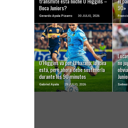
transmite esta noche O´Higgins –
el pa
Boca Juniors?
90»
Gerardo Ayala Pizarro
30 JULIO, 2026
Franc
LEER MÁS
Luca
O’Higgins va por la hazaña: la idea
no ju
está, pero ahora debe sostenerla
obvi
durante los 90 minutos
Juni
Gabriel Ayala
29 JULIO, 2026
Sebast