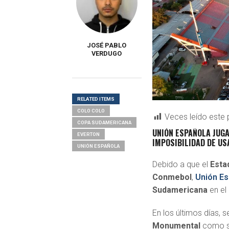
JOSÉ PABLO
VERDUGO
RELATED ITEMS
COLO COLO
Veces leído este 
COPA SUDAMERICANA
UNIÓN ESPAÑOLA JUGA
EVERTON
IMPOSIBILIDAD DE U
UNIÓN ESPAÑOLA
Debido a que el
Esta
Conmebol
,
Unión Es
Sudamericana
en el
En los últimos días, s
Monumental
como se