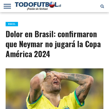
PRIMERA
DIVISIÓN
PRIMERA
SELECCIÓN
CHILENOS
FÚTBOL
B
CHILENA
EN EL
INTERNACIONAL
BRASIL
MUNDO
Dolor en Brasil: confirmaron
que Neymar no jugará la Copa
América 2024