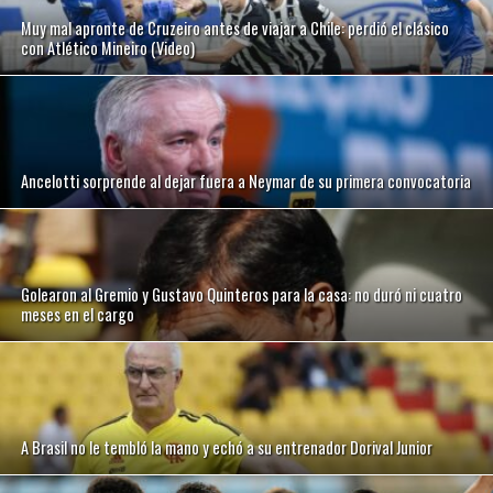
Muy mal apronte de Cruzeiro antes de viajar a Chile: perdió el clásico
con Atlético Mineiro (Video)
Ancelotti sorprende al dejar fuera a Neymar de su primera convocatoria
Golearon al Gremio y Gustavo Quinteros para la casa: no duró ni cuatro
meses en el cargo
A Brasil no le tembló la mano y echó a su entrenador Dorival Junior