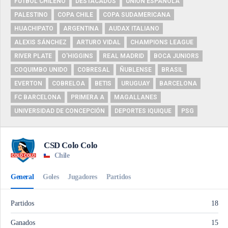
FUTBOL CHILENO
DESTACADOS
UNIÓN ESPAÑOLA
PALESTINO
COPA CHILE
COPA SUDAMERICANA
HUACHIPATO
ARGENTINA
AUDAX ITALIANO
ALEXIS SÁNCHEZ
ARTURO VIDAL
CHAMPIONS LEAGUE
RIVER PLATE
O'HIGGINS
REAL MADRID
BOCA JUNIORS
COQUIMBO UNIDO
COBRESAL
ÑUBLENSE
BRASIL
EVERTON
COBRELOA
BETIS
URUGUAY
BARCELONA
FC BARCELONA
PRIMERA A
MAGALLANES
UNIVERSIDAD DE CONCEPCIÓN
DEPORTES IQUIQUE
PSG