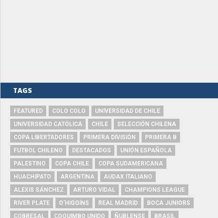
TAGS
FEATURED
COLO COLO
UNIVERSIDAD DE CHILE
UNIVERSIDAD CATÓLICA
CHILE
SELECCIÓN CHILENA
COPA LIBERTADORES
PRIMERA DIVISIÓN
PRIMERA B
FUTBOL CHILENO
DESTACADOS
UNIÓN ESPAÑOLA
PALESTINO
COPA CHILE
COPA SUDAMERICANA
HUACHIPATO
ARGENTINA
AUDAX ITALIANO
ALEXIS SÁNCHEZ
ARTURO VIDAL
CHAMPIONS LEAGUE
RIVER PLATE
O'HIGGINS
REAL MADRID
BOCA JUNIORS
COBRESAL
COQUIMBO UNIDO
ÑUBLENSE
BRASIL