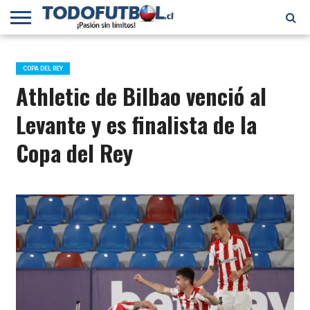
PRIMERA
DIVISIÓN
PRIMERA
SELECCIÓN
CHILENOS
FÚTBOL
B
CHILENA
EN EL
INTERNACIONAL
COPA DEL REY
MUNDO
Athletic de Bilbao venció al
Levante y es finalista de la
Copa del Rey