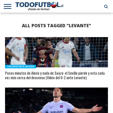
PRIMERA
DIVISIÓN
PRIMERA
SELECCIÓN
CHILENOS
FÚTBOL
ALL POSTS TAGGED "LEVANTE"
B
CHILENA
EN EL
INTERNACIONAL
MUNDO
CHILENOS EN EL MUNDO
Pocos minutos de Alexis y nada de Suazo: el Sevilla pierde y esta cada
vez más cerca del descenso (Video del 0-2 ante Levante)