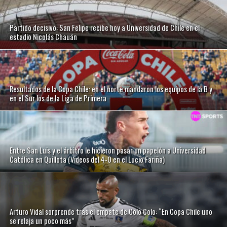
Partido decisivo: San Felipe recibe hoy a Universidad de Chile en el
estadio Nicolás Chauán
Resultados de la Copa Chile: en el norte mandaron los equipos de la B y
en el Sur los de la Liga de Primera
Entre San Luis y el árbitro le hicieron pasar un papelón a Universidad
Católica en Quillota (Videos del 4-0 en el Lucio Fariña)
Arturo Vidal sorprende tras el empate de Colo Colo: “En Copa Chile uno
se relaja un poco más”