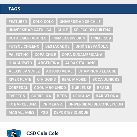
TAGS
FEATURED
COLO COLO
UNIVERSIDAD DE CHILE
UNIVERSIDAD CATÓLICA
CHILE
SELECCIÓN CHILENA
COPA LIBERTADORES
PRIMERA DIVISIÓN
PRIMERA B
FUTBOL CHILENO
DESTACADOS
UNIÓN ESPAÑOLA
PALESTINO
COPA CHILE
COPA SUDAMERICANA
HUACHIPATO
ARGENTINA
AUDAX ITALIANO
ALEXIS SÁNCHEZ
ARTURO VIDAL
CHAMPIONS LEAGUE
RIVER PLATE
O'HIGGINS
REAL MADRID
BOCA JUNIORS
COBRESAL
COQUIMBO UNIDO
ÑUBLENSE
BRASIL
EVERTON
COBRELOA
BETIS
URUGUAY
BARCELONA
FC BARCELONA
PRIMERA A
UNIVERSIDAD DE CONCEPCIÓN
MAGALLANES
PSG
DEPORTES IQUIQUE