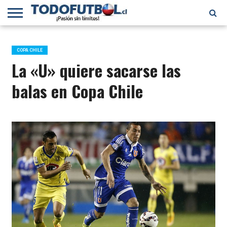
PRIMERA
DIVISIÓN
PRIMERA
SELECCIÓN
CHILENOS
FÚTBOL
B
CHILENA
EN EL
INTERNACIONAL
COPA CHILE
MUNDO
La «U» quiere sacarse las
balas en Copa Chile