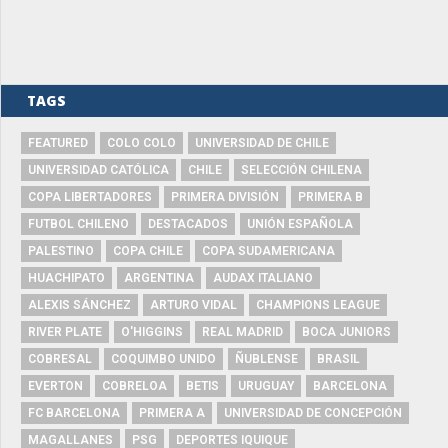
TAGS
FEATURED
COLO COLO
UNIVERSIDAD DE CHILE
UNIVERSIDAD CATÓLICA
CHILE
SELECCIÓN CHILENA
COPA LIBERTADORES
PRIMERA DIVISIÓN
PRIMERA B
FUTBOL CHILENO
DESTACADOS
UNIÓN ESPAÑOLA
PALESTINO
COPA CHILE
COPA SUDAMERICANA
HUACHIPATO
ARGENTINA
AUDAX ITALIANO
ALEXIS SÁNCHEZ
ARTURO VIDAL
CHAMPIONS LEAGUE
RIVER PLATE
O'HIGGINS
REAL MADRID
BOCA JUNIORS
COBRESAL
COQUIMBO UNIDO
ÑUBLENSE
BRASIL
EVERTON
COBRELOA
BETIS
URUGUAY
BARCELONA
FC BARCELONA
PRIMERA A
UNIVERSIDAD DE CONCEPCIÓN
MAGALLANES
PSG
DEPORTES IQUIQUE