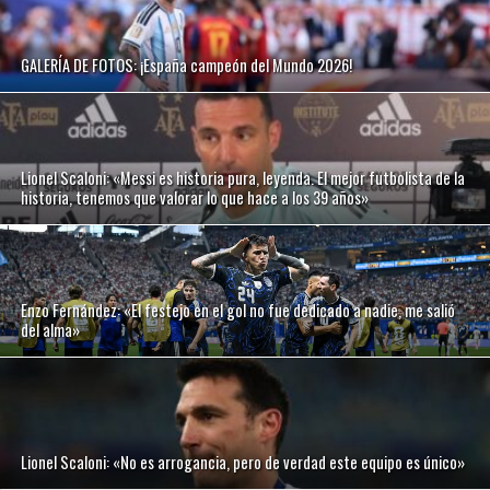
GALERÍA DE FOTOS: ¡España campeón del Mundo 2026!
Lionel Scaloni: «Messi es historia pura, leyenda. El mejor futbolista de la
historia, tenemos que valorar lo que hace a los 39 años»
Enzo Fernández: «El festejo en el gol no fue dedicado a nadie, me salió
del alma»
Lionel Scaloni: «No es arrogancia, pero de verdad este equipo es único»