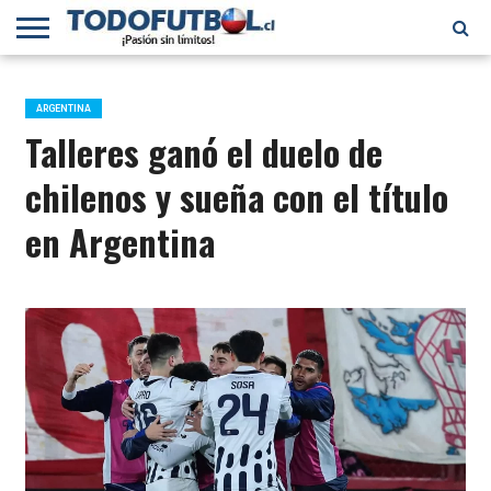
PRIMERA
DIVISIÓN
PRIMERA
SELECCIÓN
CHILENOS
FÚTBOL
B
CHILENA
EN EL
INTERNACIONAL
ARGENTINA
MUNDO
Talleres ganó el duelo de
chilenos y sueña con el título
en Argentina