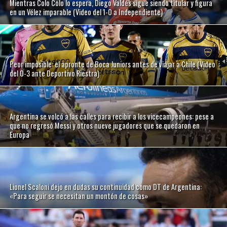
Mientras Colo Colo lo espera, Diego Valdés sigue siendo titular y figura
en un Vélez imparable (Video del 1-0 a Independiente)
Peor imposible: el apronte de Boca Juniors antes de viajar a Chile (Video
del 0-3 ante Deportivo Riestra)
Argentina se volcó a las calles para recibir a los vicecampeones: pese a
que no regresó Messi y otros nueve jugadores que se quedaron en
Europa
Lionel Scaloni dejo en dudas su continuidad como DT de Argentina:
«Para seguir se necesitan un montón de cosas»