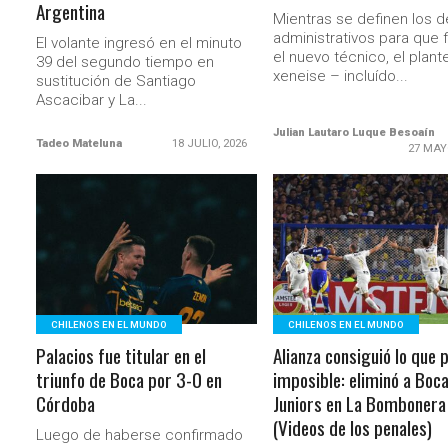
Argentina
Mientras se definen los d
administrativos para que 
El volante ingresó en el minuto
el nuevo técnico, el plante
39 del segundo tiempo en
xeneise – incluído...
sustitución de Santiago
Ascacibar y La...
Julian Lautaro Luque Besoaín
Tadeo Mateluna
18 JULIO, 2026
27 MAY
LEER MÁS
LEER MÁS
CHILENOS EN EL MUNDO
CHILENOS EN EL MUNDO
Palacios fue titular en el
Alianza consiguió lo que 
triunfo de Boca por 3-0 en
imposible: eliminó a Boc
Córdoba
Juniors en La Bombonera
(Videos de los penales)
Luego de haberse confirmado