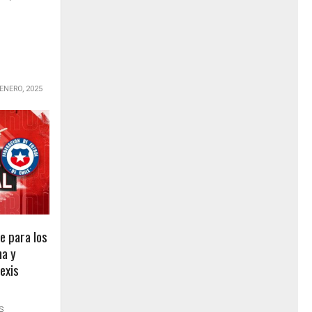
 ENERO, 2025
e para los
na y
exis
s