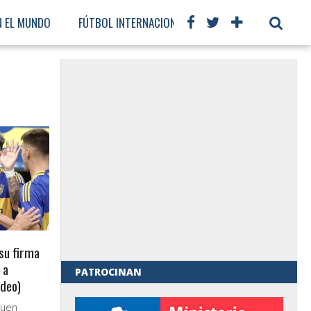
N EL MUNDO
FÚTBOL INTERNACIONAL
 su firma
 a
PATROCINAN
ideo)
al de Gobierno
buen