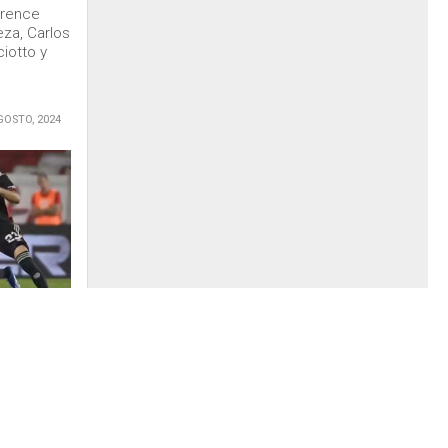
wrence
eza, Carlos
ciotto y
GOSTO, 2024
enos dio la
0 a River
drigo
muy bien