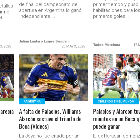
de final del campeonato de
primer tiempo y puso 
etalles
apertura en Argentina lo ganó
habilitaciones para lo
firme
Independiente ...
primeros goles...
l
Julian Lautaro Luque Besoaín
Tadeo Mateluna
17 
O, 2025
20 MAYO, 2025
LEER MÁS
LEER MÁS
Ministerio Secretaría Gener
ARGENTINA
CHILENOS EN EL MUNDO
parecía
A falta de Palacios, Williams
Palacios y Alarcón tu
a
Alarcón sostuvo el triunfo de
minutos en un Boca q
Boca (Videos)
puede ganar
La Joya no fue citado por un
El ex Huracán comen