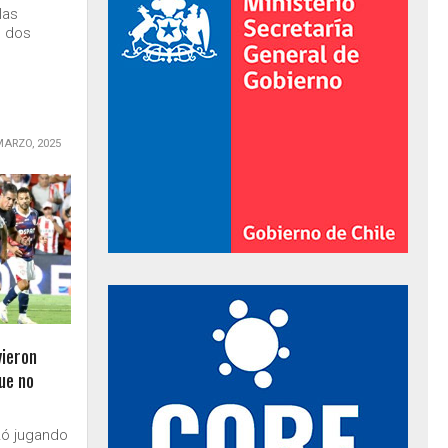
las
s dos
MARZO, 2025
al de Gobierno
vieron
ue no
zó jugando