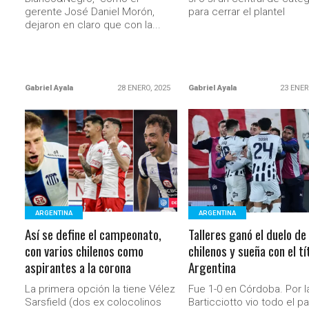
gerente José Daniel Morón,
para cerrar el plantel
dejaron en claro que con la...
Gabriel Ayala
28 ENERO, 2025
Gabriel Ayala
23 ENER
LEER MÁS
LEER MÁS
ARGENTINA
ARGENTINA
Así se define el campeonato,
Talleres ganó el duelo de
con varios chilenos como
chilenos y sueña con el tí
aspirantes a la corona
Argentina
La primera opción la tiene Vélez
Fue 1-0 en Córdoba. Por la
Sarsfield (dos ex colocolinos
Barticciotto vio todo el pa