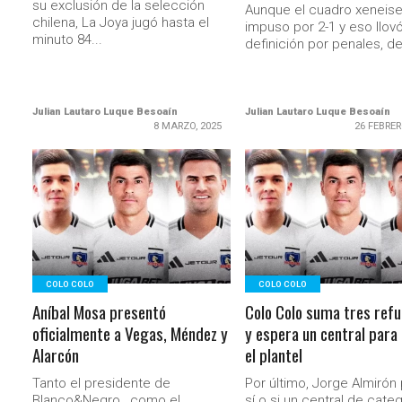
su exclusión de la selección
Aunque el cuadro xeneise
chilena, La Joya jugó hasta el
impuso por 2-1 y eso llovó
minuto 84...
definición por penales, de
Julian Lautaro Luque Besoaín
Julian Lautaro Luque Besoaín
8 MARZO, 2025
26 FEBRER
LEER MÁS
LEER MÁS
COLO COLO
COLO COLO
Aníbal Mosa presentó
Colo Colo suma tres ref
oficialmente a Vegas, Méndez y
y espera un central para
Alarcón
el plantel
Tanto el presidente de
Por último, Jorge Almirón 
Blanco&Negro, como el
sí o si un central de categ