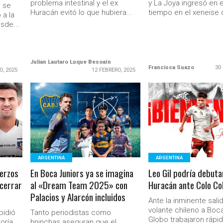
problema intestinal y el ex
y La Joya ingresó en 
 se
Huracán evitó lo que hubiera...
tiempo en el xeneise 
 a la
sde...
Julian Lautaro Luque Besoaín
Francisca Suazo
30
O, 2025
12 FEBRERO, 2025
LEER MÁS
LEER MÁS
ARGENTINA
ARGENTINA
uerzos
En Boca Juniors ya se imagina
Leo Gil podría debuta
 cerrar
al «Dream Team 2025» con
Huracán ante Colo Co
Palacios y Alarcón incluidos
Ante la inminente sali
volante chileno a Boca
pidió
Tanto periodistas como
Globo trabajaron rápi
oría
hninchas aseguran que el