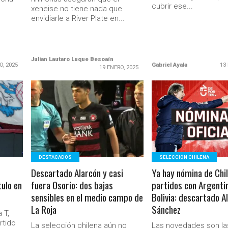
cubrir ese...
xeneise no tiene nada que
envidiarle a River Plate en...
Julian Lautaro Luque Besoaín
O, 2025
Gabriel Ayala
13
19 ENERO, 2025
LEER MÁS
LEER MÁS
DESTACADOS
SELECCIÓN CHILENA
Descartado Alarcón y casi
Ya hay nómina de Chil
tulo en
fuera Osorio: dos bajas
partidos con Argenti
sensibles en el medio campo de
Bolivia: descartado Al
La Roja
Sánchez
 T,
rtido
La selección chilena aún no
Las novedades son la