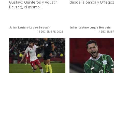
Gustavo Quinteros y Agustín
desde la banca y Ortegoza
Bauzat), el mismo...
Julian Lautaro Luque Besoaín
Julian Lautaro Luque Besoaín
11 DICIEMBRE, 2024
4 DICIEMBR
LEER MÁS
LEER MÁS
CHILENOS EN EL MUNDO
CHILENOS EN EL MUNDO
Con un gol de Williams Alarcón,
Gabriel Arias fue la gran
Huracán es el único puntero del
en el 0-0 de Racing y Hu
fútbol argentino
(Video)
En el Globito también fue titular
Según el portal Racing de
Rodrigo Echeverría. El equipo es
el arquero chileno tuvo d