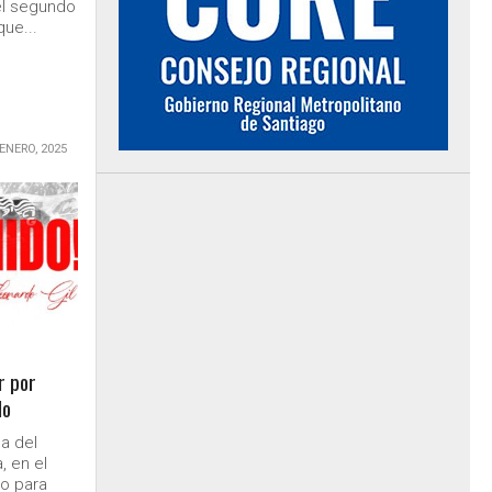
el segundo
que...
 ENERO, 2025
r por
lo
da del
, en el
do para