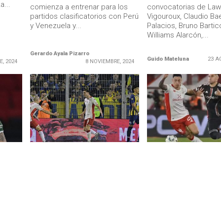
...
comienza a entrenar para los
convocatorias de La
partidos clasificatorios con Perú
Vigouroux, Claudio Ba
y Venezuela y...
Palacios, Bruno Bartic
Williams Alarcón,...
Gerardo Ayala Pizarro
Guido Mateluna
23 A
E, 2024
8 NOVIEMBRE, 2024
LEER MÁS
LEER MÁS
ARGENTINA
ARGENTINA
 figura
El Huracán de los chilenos sigue
El Huracán de los chil
racán
imparable en Argentina (Video
sorpresa y le ganó 1-
del 1-0 a Rosario Central)
Plate
 Alma.
Rodrigo Echeverría y Williams
Williams Alarcón y Ro
os
Alarcón fueron titulares en la
Echeverría jugaron y 