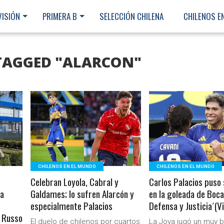
VISIÓN
PRIMERA B
SELECCIÓN CHILENA
CHILENOS E
 TAGGED "ALARCON"
LEER MÁS
LEER MÁS
CHILENOS EN EL MUNDO
CHILENOS EN EL MUNDO
Celebran Loyola, Cabral y
Carlos Palacios puso
la
Galdames; lo sufren Alarcón y
en la goleada de Boca
especialmente Palacios
Defensa y Justicia´(V
l Russo
Ministerio Secretaría Gener
El duelo de chilenos por cuartos
La Joya jugó un muy 