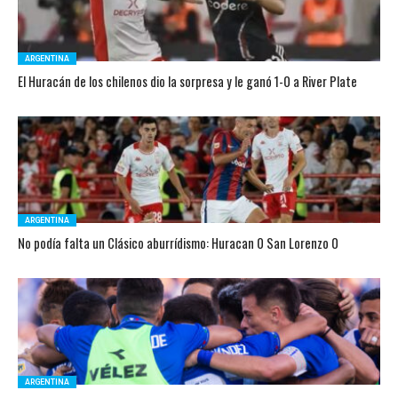
ARGENTINA
El Huracán de los chilenos dio la sorpresa y le ganó 1-0 a River Plate
ARGENTINA
No podía falta un Clásico aburrídismo: Huracan 0 San Lorenzo 0
ARGENTINA