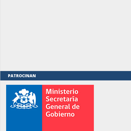
PATROCINAN
rno