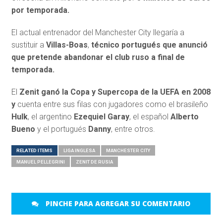
por temporada.
El actual entrenador del Manchester City llegaría a
sustituir a
Villas-Boas
,
técnico portugués que anunció
que pretende abandonar el club ruso a final de
temporada.
El
Zenit
ganó la Copa y Supercopa de la UEFA en 2008
y
cuenta entre sus filas con jugadores como el brasileño
Hulk
, el argentino
Ezequiel Garay
, el español
Alberto
Bueno
y el portugués
Danny
, entre otros.
RELATED ITEMS
LIGA INGLESA
MANCHESTER CITY
MANUEL PELLEGRINI
ZENIT DE RUSIA
PINCHE PARA AGREGAR SU COMENTARIO