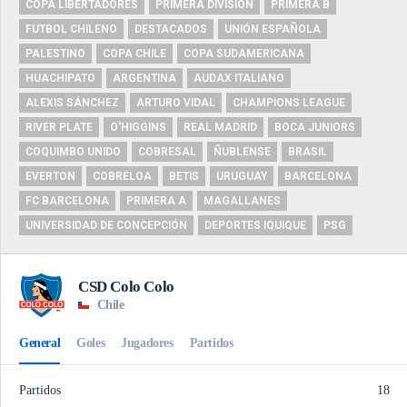
COPA LIBERTADORES
PRIMERA DIVISIÓN
PRIMERA B
FUTBOL CHILENO
DESTACADOS
UNIÓN ESPAÑOLA
PALESTINO
COPA CHILE
COPA SUDAMERICANA
HUACHIPATO
ARGENTINA
AUDAX ITALIANO
ALEXIS SÁNCHEZ
ARTURO VIDAL
CHAMPIONS LEAGUE
RIVER PLATE
O'HIGGINS
REAL MADRID
BOCA JUNIORS
COQUIMBO UNIDO
COBRESAL
ÑUBLENSE
BRASIL
EVERTON
COBRELOA
BETIS
URUGUAY
BARCELONA
FC BARCELONA
PRIMERA A
MAGALLANES
UNIVERSIDAD DE CONCEPCIÓN
DEPORTES IQUIQUE
PSG