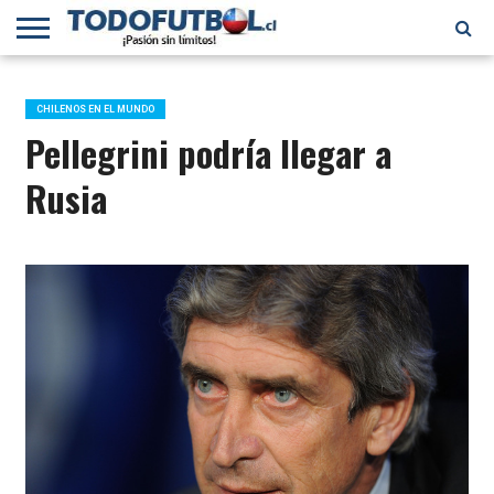
PRIMERA
DIVISIÓN
PRIMERA
SELECCIÓN
CHILENOS
FÚTBOL
B
CHILENA
EN EL
INTERNACIONAL
CHILENOS EN EL MUNDO
MUNDO
Pellegrini podría llegar a
Rusia