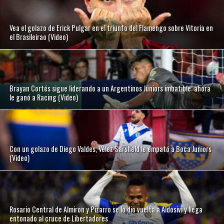
Vea el golazo de Erick Pulgar en el triunfo del Flamengo sobre Vitoria en
el Brasileirao (Video)
Brayan Cortés sigue liderando a un Argentinos Juniors imbatible: ahora
le ganó a Racing (Video)
Con un golazo de Diego Valdes, Vélez Sarsfield le empató a Boca Juniors
(Video)
Rosario Central de Almiron y Pizarro se lo dio vuelta a Aldosivi y llega
entonado al cruce de Libertadores