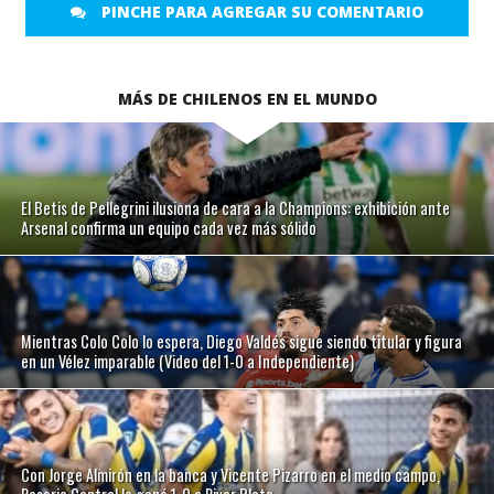
PINCHE PARA AGREGAR SU COMENTARIO
MÁS DE CHILENOS EN EL MUNDO
El Betis de Pellegrini ilusiona de cara a la Champions: exhibición ante
Arsenal confirma un equipo cada vez más sólido
Mientras Colo Colo lo espera, Diego Valdés sigue siendo titular y figura
en un Vélez imparable (Video del 1-0 a Independiente)
Con Jorge Almirón en la banca y Vicente Pizarro en el medio campo,