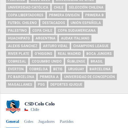
UNIVERSIDAD CATÓLICA
CHILE
SELECCIÓN CHILENA
COPA LIBERTADORES
PRIMERA DIVISIÓN
PRIMERA B
FUTBOL CHILENO
DESTACADOS
UNIÓN ESPAÑOLA
PALESTINO
COPA CHILE
COPA SUDAMERICANA
HUACHIPATO
ARGENTINA
AUDAX ITALIANO
ALEXIS SÁNCHEZ
ARTURO VIDAL
CHAMPIONS LEAGUE
RIVER PLATE
O'HIGGINS
REAL MADRID
BOCA JUNIORS
COBRESAL
COQUIMBO UNIDO
ÑUBLENSE
BRASIL
EVERTON
COBRELOA
BETIS
URUGUAY
BARCELONA
FC BARCELONA
PRIMERA A
UNIVERSIDAD DE CONCEPCIÓN
MAGALLANES
PSG
DEPORTES IQUIQUE