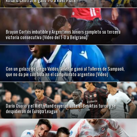
Rosario Central le ganó 1-0 a River Plate
Brayan Cortés imbatible y Argentinos Juniors completo su tercera
victoria consecutiva (Video del 1-0 a Belgrano)
Con un golazo de Diego Valdés, Vélez le ganó al Talleres de Sampaoli,
que no da pie con bola en el campeonato argentino (Video)
Darío Osorio y el Midtjylland cayeron ante el Besiktas turco y se
despidieron de Europa League