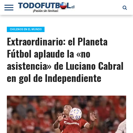
PRIMERA
DIVISIÓN
PRIMERA
SELECCIÓN
CHILENOS
FÚTBOL
B
CHILENA
EN EL
INTERNACIONAL
CHILENOS EN EL MUNDO
MUNDO
Extraordinario: el Planeta
Fútbol aplaude la «no
asistencia» de Luciano Cabral
en gol de Independiente