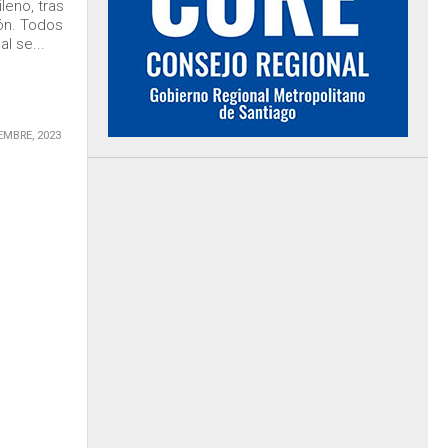
leno, tras
ión. Todos
l se...
EMBRE, 2023