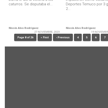
caturros. Se disputaba el...
Deportes Temuco por 3 g
2...
Nissin Alvo Rodríguez
Nissin Alvo Rodríguez
27 NOVIEMBRE, 2023
19 NOVIEMBR
Page 8 of 26
« First
‹ Previous
4
5
6
7