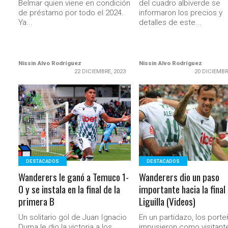
Belmar quien viene en condición
del cuadro albiverde se
de préstamo por todo el 2024.
informaron los precios y
Ya...
detalles de este...
Nissin Alvo Rodríguez
Nissin Alvo Rodríguez
22 DICIEMBRE, 2023
20 DICIEMBR
LEER MÁS
LEER MÁS
DESTACADOS
DESTACADOS
Wanderers le ganó a Temuco 1-
Wanderers dio un paso
0 y se instala en la final de la
importante hacia la final 
primera B
Liguilla (Videos)
Un solitario gol de Juan Ignacio
En un partidazo, los port
Duma le dio la victoria a los
impusieron como visitant