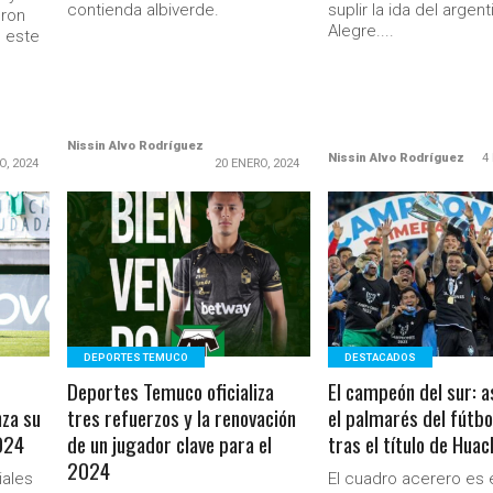
contienda albiverde.
suplir la ida del argen
ron
Alegre....
e este
Nissin Alvo Rodríguez
Nissin Alvo Rodríguez
4
O, 2024
20 ENERO, 2024
LEER MÁS
LEER MÁS
Ministerio Secretaría Gener
DEPORTES TEMUCO
DESTACADOS
Deportes Temuco oficializa
El campeón del sur: a
za su
tres refuerzos y la renovación
el palmarés del fútbo
024
de un jugador clave para el
tras el título de Hua
2024
iales
El cuadro acerero es 