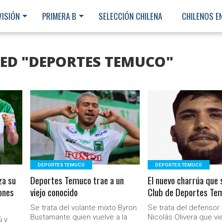
VISIÓN
PRIMERA B
SELECCIÓN CHILENA
CHILENOS E
GED "DEPORTES TEMUCO"
LEER MÁS
LEER MÁS
DEPORTES TEMUCO
DEPORTES TEMUCO
za su
Deportes Temuco trae a un
El nuevo charrúa que 
ones
viejo conocido
Club de Deportes Te
Se trata del volante mixto Byron
Se trata del defensor 
Ministerio Secretaría Gener
Bustamante quien vuelve a la
Nicolás Olivera que vi
ú y