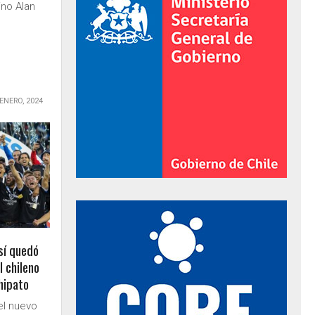
tino Alan
 ENERO, 2024
al de Gobierno
sí quedó
l chileno
chipato
el nuevo