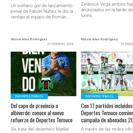
Zederick Vega ambos fue
Un solitario gol de lanzamiento
anunciados en la tarde d
penal de Fabián Núñez le dio la
lunes...
ventaja al equipo de Román...
Nissin Alvo Rodríguez
Nissin Alvo Rodríguez
25 FEBRERO, 2024
30 ENER
LEER MÁS
LEER MÁS
DEPORTES TEMUCO
DEPORTES TEMUCO
Del capo de provincia a
Con 17 partidos incluidos
albiverde: conoce al nuevo
Deportes Temuco comien
refuerzo de Deportes Temuco
campaña de abonados 2
Se trata del delantero Matías
A través de las redes ofic