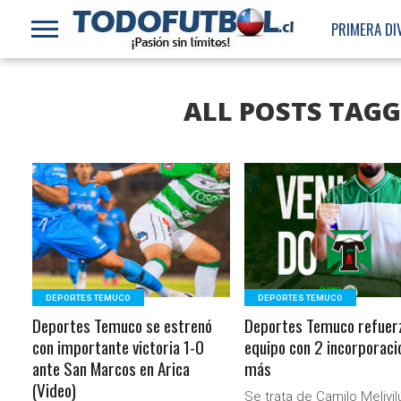
PRIMERA DI
ALL POSTS TAG
LEER MÁS
LEER MÁS
DEPORTES TEMUCO
DEPORTES TEMUCO
Deportes Temuco se estrenó
Deportes Temuco refuer
con importante victoria 1-0
equipo con 2 incorporaci
ante San Marcos en Arica
más
(Video)
Se trata de Camilo Melivil