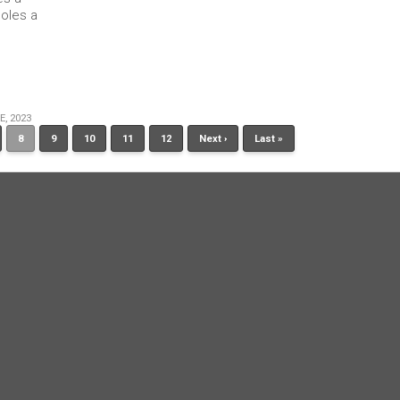
oles a
E, 2023
8
9
10
11
12
Next ›
Last »