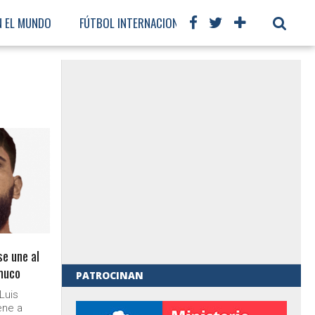
N EL MUNDO
FÚTBOL INTERNACIONAL
se une al
muco
PATROCINAN
Luis
al de Gobierno
ene a