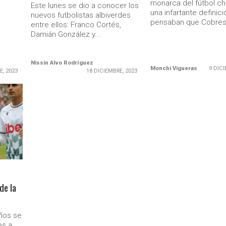
monarca del fútbol chi
Este lunes se dio a conocer los
una infartante definic
nuevos futbolistas albiverdes
pensaban que Cobresa
entre ellos: Franco Cortés,
Damián González y...
Nissin Alvo Rodríguez
Monchi Vigueras
9 DICI
E, 2023
18 DICIEMBRE, 2023
de la
eños se
es a