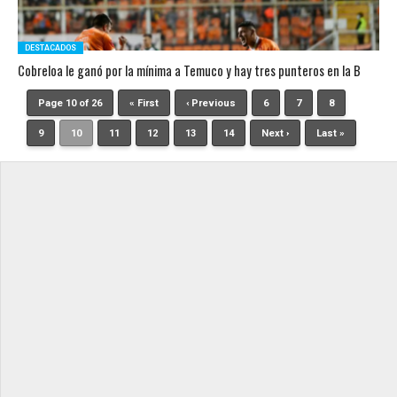
DESTACADOS
Cobreloa le ganó por la mínima a Temuco y hay tres punteros en la B
Page 10 of 26
« First
‹ Previous
6
7
8
9
10
11
12
13
14
Next ›
Last »