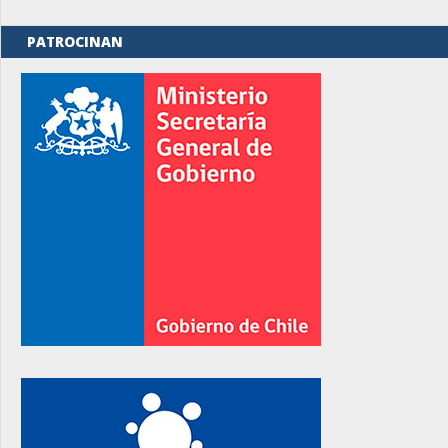
PATROCINAN
rno
rno