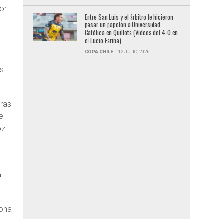
or
Entre San Luis y el árbitro le hicieron
pasar un papelón a Universidad
Católica en Quillota (Videos del 4-0 en
el Lucio Fariña)
COPA CHILE
12 JULIO, 2026
s.
bras
e
oz
l
zona