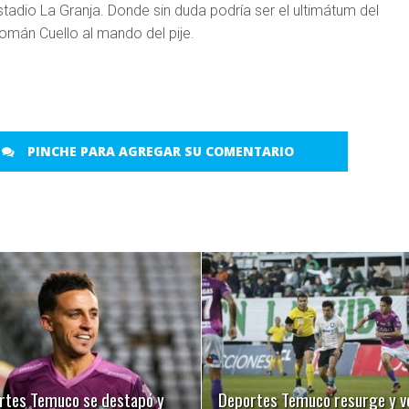
stadio La Granja. Donde sin duda podría ser el ultimátum del
omán Cuello al mando del pije.
PINCHE PARA AGREGAR SU COMENTARIO
LEER MÁS
LEER MÁS
rtes Temuco se destapó y
Deportes Temuco resurge y v