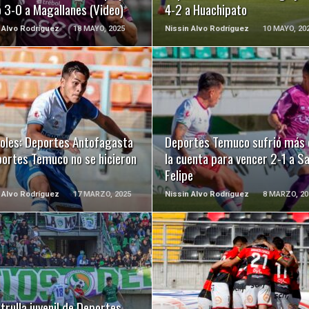
 3-0 a Magallanes (Video)
4-2 a Huachipato
 Alvo Rodríguez
18 MAYO, 2025
Nissin Alvo Rodríguez
10 MAYO, 20
LEER MÁS
LEER MÁS
goles: Deportes Antofagasta
Deportes Temuco sufrió más 
portes Temuco no se hicieron
la cuenta para vencer 2-1 a S
Felipe
 Alvo Rodríguez
17 MARZO, 2025
Nissin Alvo Rodríguez
8 MARZO, 20
LEER MÁS
LEER MÁS
trulla juvenil de Deportes