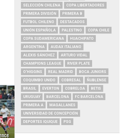
SELECCIÓN CHILENA
COPA LIBERTADORES
PRIMERA DIVISIÓN
PRIMERA B
FUTBOL CHILENO
DESTACADOS
UNIÓN ESPAÑOLA
PALESTINO
COPA CHILE
COPA SUDAMERICANA
HUACHIPATO
ARGENTINA
AUDAX ITALIANO
ALEXIS SÁNCHEZ
ARTURO VIDAL
CHAMPIONS LEAGUE
RIVER PLATE
O'HIGGINS
REAL MADRID
BOCA JUNIORS
COQUIMBO UNIDO
COBRESAL
ÑUBLENSE
BRASIL
EVERTON
COBRELOA
BETIS
URUGUAY
BARCELONA
FC BARCELONA
PRIMERA A
MAGALLANES
UNIVERSIDAD DE CONCEPCIÓN
DEPORTES IQUIQUE
PSG
ence