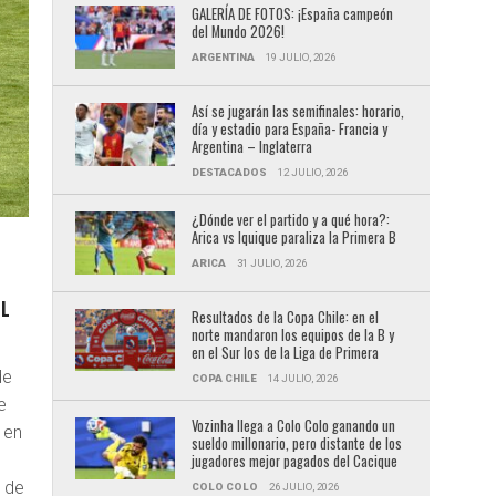
GALERÍA DE FOTOS: ¡España campeón
del Mundo 2026!
ARGENTINA
19 JULIO, 2026
Así se jugarán las semifinales: horario,
día y estadio para España- Francia y
Argentina – Inglaterra
DESTACADOS
12 JULIO, 2026
¿Dónde ver el partido y a qué hora?:
Arica vs Iquique paraliza la Primera B
ARICA
31 JULIO, 2026
EL
Resultados de la Copa Chile: en el
norte mandaron los equipos de la B y
en el Sur los de la Liga de Primera
de
COPA CHILE
14 JULIO, 2026
e
Vozinha llega a Colo Colo ganando un
 en
sueldo millonario, pero distante de los
jugadores mejor pagados del Cacique
n de
COLO COLO
26 JULIO, 2026