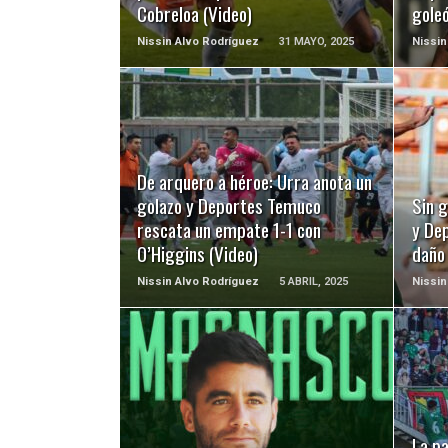
Cobreloa (Video)
goleó
Nissin Alvo Rodríguez
31 MAYO, 2025
Nissin
LEER MÁS
De arquero a héroe: Urra anota un
golazo y Deportes Temuco
Sin 
rescata un empate 1-1 con
y De
O’Higgins (Video)
daño
Nissin Alvo Rodríguez
5 ABRIL, 2025
Nissin
LEER MÁS
La pa