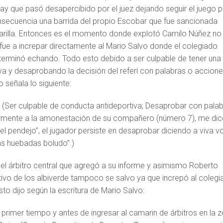
ay que pasó desapercibido por el juez dejando seguir el juego p
secuencia una barrida del propio Escobar que fue sancionada
arilla. Entonces es el momento donde explotó Camilo Núñez no
fue a increpar directamente al Mario Salvo donde el colegiado
o terminó echando. Todo esto debido a ser culpable de tener una
va y desaprobando la decisión del referí con palabras o accione
 señala lo siguiente:
(Ser culpable de conducta antideportiva; Desaprobar con pala
ormente a la amonestación de su compañero (número 7), me dic
 el pendejo”, el jugador persiste en desaprobar diciendo a viva v
s huebadas boludo”.)
del árbitro central que agregó a su informe y asimismo Roberto
ivo de los albiverde tampoco se salvo ya que increpó al colegia
sto dijo según la escritura de Mario Salvo:
l primer tiempo y antes de ingresar al camarin de árbitros en la 