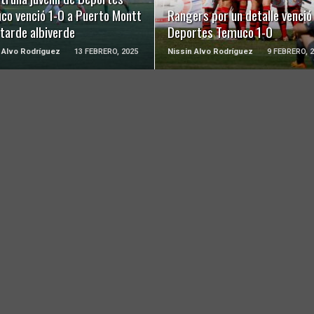
co venció 1-0 a Puerto Montt
Rangers por un detalle venció
 tarde albiverde
Deportes Temuco 1-0
 Alvo Rodríguez
13 FEBRERO, 2025
Nissin Alvo Rodríguez
9 FEBRERO, 