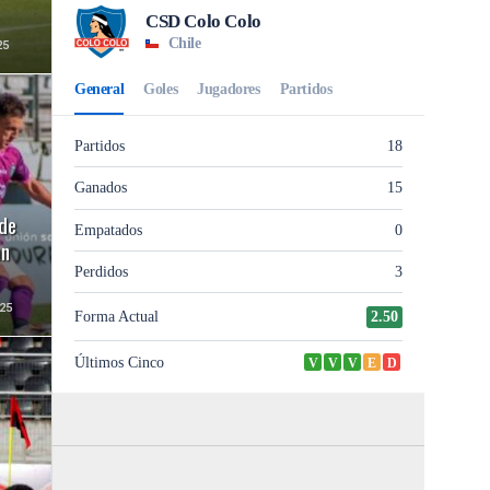
25
de
an
25