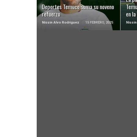
Deportes Temuco suma su noveno
Temu
refuerzo
en la
Nissin Alvo Rodríguez
15 FEBRERO, 2025
Nissin