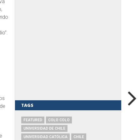
iva
,
undo
io”.
dos
TAGS
 de
o
FEATURED
COLO COLO
UNIVERSIDAD DE CHILE
e
UNIVERSIDAD CATÓLICA
CHILE