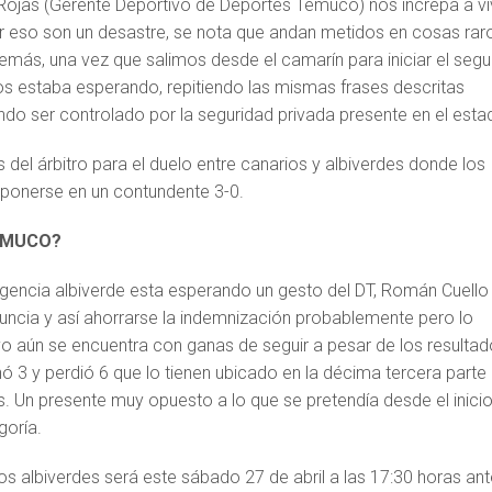
o Rojas (Gerente Deportivo de Deportes Temuco) nos increpa a v
eso son un desastre, se nota que andan metidos en cosas raro
más, una vez que salimos desde el camarín para iniciar el seg
nos estaba esperando, repitiendo las mismas frases descritas
do ser controlado por la seguridad privada presente en el estad
s del árbitro para el duelo entre canarios y albiverdes donde los
imponerse en un contundente 3-0.
EMUCO?
igencia albiverde esta esperando un gesto del DT, Román Cuello
nuncia y así ahorrarse la indemnización probablemente pero lo
yo aún se encuentra con ganas de seguir a pesar de los resulta
ó 3 y perdió 6 que lo tienen ubicado en la décima tercera parte
s. Un presente muy opuesto a lo que se pretendía desde el inici
goría.
os albiverdes será este sábado 27 de abril a las 17:30 horas ant