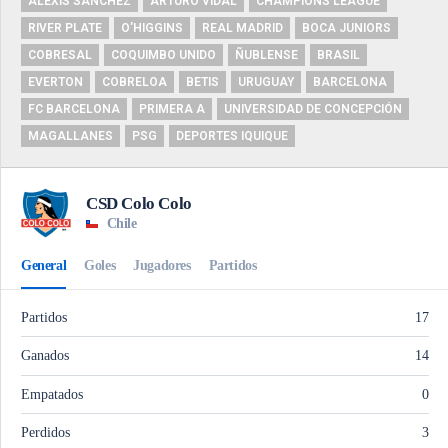
ALEXIS SÁNCHEZ
ARTURO VIDAL
CHAMPIONS LEAGUE
RIVER PLATE
O'HIGGINS
REAL MADRID
BOCA JUNIORS
COBRESAL
COQUIMBO UNIDO
ÑUBLENSE
BRASIL
EVERTON
COBRELOA
BETIS
URUGUAY
BARCELONA
FC BARCELONA
PRIMERA A
UNIVERSIDAD DE CONCEPCIÓN
MAGALLANES
PSG
DEPORTES IQUIQUE