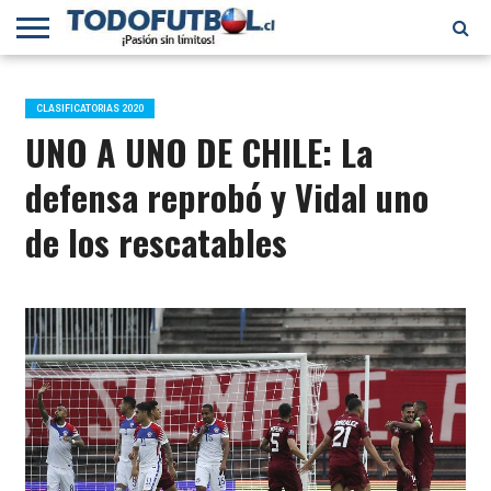
PRIMERA
DIVISIÓN
PRIMERA
SELECCIÓN
CHILENOS
FÚTBOL
B
CHILENA
EN EL
INTERNACIONAL
CLASIFICATORIAS 2020
MUNDO
UNO A UNO DE CHILE: La
defensa reprobó y Vidal uno
de los rescatables