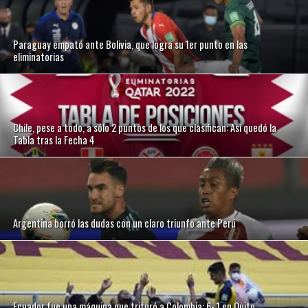
Paraguay empató ante Bolivia, que logra su 1er punto en las
eliminatorias
Chile, pese a todo, a sólo 2 puntos de los que clasifican: Así quedó la
Tabla tras la Fecha 4
Argentina borró las dudas con un claro triunfo ante Perú
Ecuador fue una máquina que trituró a Colombia: 6- 1 en Quito