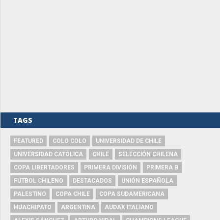
TAGS
FEATURED
COLO COLO
UNIVERSIDAD DE CHILE
UNIVERSIDAD CATÓLICA
CHILE
SELECCIÓN CHILENA
COPA LIBERTADORES
PRIMERA DIVISIÓN
PRIMERA B
FUTBOL CHILENO
DESTACADOS
UNIÓN ESPAÑOLA
PALESTINO
COPA CHILE
COPA SUDAMERICANA
HUACHIPATO
ARGENTINA
AUDAX ITALIANO