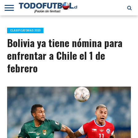
PRIMERA
DIVISIÓN
PRIMERA
SELECCIÓN
CHILENOS
FÚTBOL
B
CHILENA
EN EL
INTERNACIONAL
CLASIFICATORIAS 2020
MUNDO
Bolivia ya tiene nómina para
enfrentar a Chile el 1 de
febrero