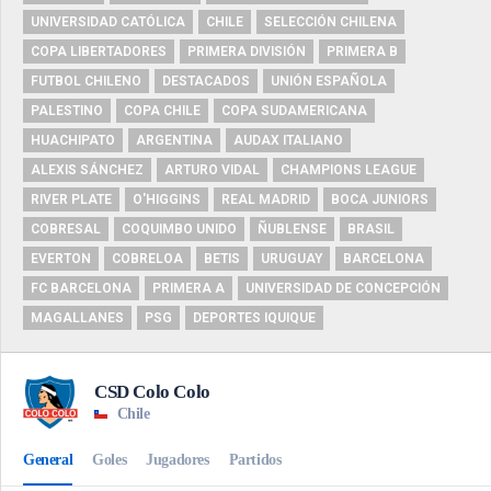
UNIVERSIDAD CATÓLICA
CHILE
SELECCIÓN CHILENA
COPA LIBERTADORES
PRIMERA DIVISIÓN
PRIMERA B
FUTBOL CHILENO
DESTACADOS
UNIÓN ESPAÑOLA
PALESTINO
COPA CHILE
COPA SUDAMERICANA
HUACHIPATO
ARGENTINA
AUDAX ITALIANO
ALEXIS SÁNCHEZ
ARTURO VIDAL
CHAMPIONS LEAGUE
RIVER PLATE
O'HIGGINS
REAL MADRID
BOCA JUNIORS
COBRESAL
COQUIMBO UNIDO
ÑUBLENSE
BRASIL
EVERTON
COBRELOA
BETIS
URUGUAY
BARCELONA
FC BARCELONA
PRIMERA A
UNIVERSIDAD DE CONCEPCIÓN
MAGALLANES
PSG
DEPORTES IQUIQUE