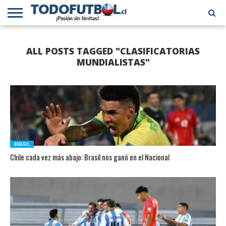
PRIMERA
DIVISIÓN
PRIMERA
SELECCIÓN
CHILENOS
FÚTBOL
ALL POSTS TAGGED "CLASIFICATORIAS
B
CHILENA
EN EL
INTERNACIONAL
MUNDO
MUNDIALISTAS"
BRASIL
Chile cada vez más abajo: Brasil nos ganó en el Nacional