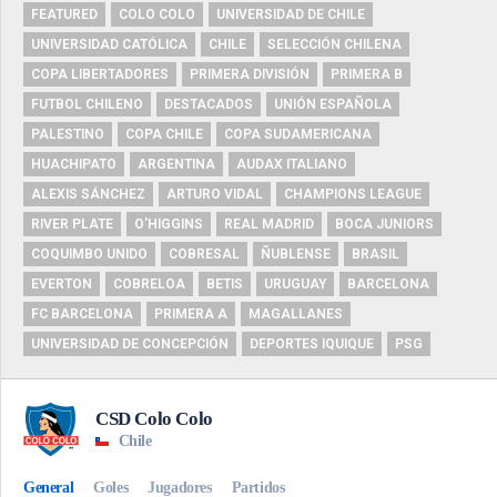
FEATURED
COLO COLO
UNIVERSIDAD DE CHILE
UNIVERSIDAD CATÓLICA
CHILE
SELECCIÓN CHILENA
COPA LIBERTADORES
PRIMERA DIVISIÓN
PRIMERA B
FUTBOL CHILENO
DESTACADOS
UNIÓN ESPAÑOLA
PALESTINO
COPA CHILE
COPA SUDAMERICANA
HUACHIPATO
ARGENTINA
AUDAX ITALIANO
ALEXIS SÁNCHEZ
ARTURO VIDAL
CHAMPIONS LEAGUE
RIVER PLATE
O'HIGGINS
REAL MADRID
BOCA JUNIORS
COQUIMBO UNIDO
COBRESAL
ÑUBLENSE
BRASIL
EVERTON
COBRELOA
BETIS
URUGUAY
BARCELONA
FC BARCELONA
PRIMERA A
MAGALLANES
UNIVERSIDAD DE CONCEPCIÓN
DEPORTES IQUIQUE
PSG