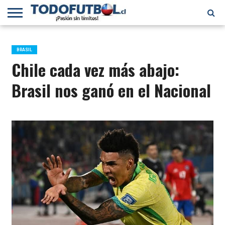
PRIMERA
DIVISIÓN
PRIMERA
SELECCIÓN
CHILENOS
FÚTBOL
B
CHILENA
EN EL
INTERNACIONAL
BRASIL
MUNDO
Chile cada vez más abajo:
Brasil nos ganó en el Nacional