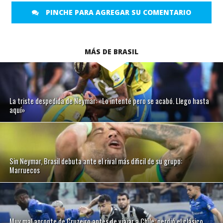
PINCHE PARA AGREGAR SU COMENTARIO
MÁS DE BRASIL
La triste despedida de Neymar: «Lo intenté pero se acabó. Llego hasta
aquí»
Sin Neymar, Brasil debuta ante el rival más dificil de su grupo:
Marruecos
Muy mal apronte de Cruzeiro antes de viajar a Chile: perdió el clásico