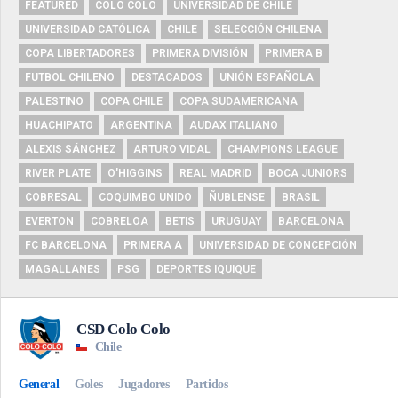
FEATURED
COLO COLO
UNIVERSIDAD DE CHILE
UNIVERSIDAD CATÓLICA
CHILE
SELECCIÓN CHILENA
COPA LIBERTADORES
PRIMERA DIVISIÓN
PRIMERA B
FUTBOL CHILENO
DESTACADOS
UNIÓN ESPAÑOLA
PALESTINO
COPA CHILE
COPA SUDAMERICANA
HUACHIPATO
ARGENTINA
AUDAX ITALIANO
ALEXIS SÁNCHEZ
ARTURO VIDAL
CHAMPIONS LEAGUE
RIVER PLATE
O'HIGGINS
REAL MADRID
BOCA JUNIORS
COBRESAL
COQUIMBO UNIDO
ÑUBLENSE
BRASIL
EVERTON
COBRELOA
BETIS
URUGUAY
BARCELONA
FC BARCELONA
PRIMERA A
UNIVERSIDAD DE CONCEPCIÓN
MAGALLANES
PSG
DEPORTES IQUIQUE