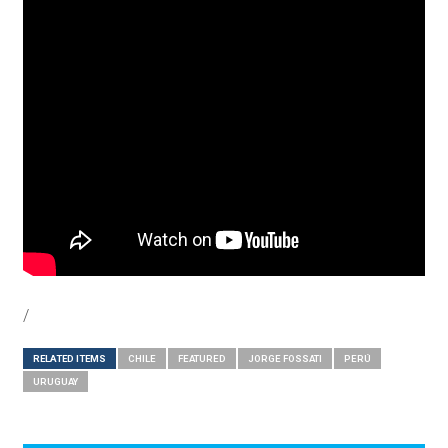
/
RELATED ITEMS
CHILE
FEATURED
JORGE FOSSATI
PERÚ
URUGUAY