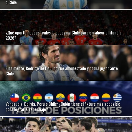
a Chile
¿Qué oportunidades reales le quedan a Chile para clasificar al Mundial
2026?
Finalmente, Rodrigo De Paul no fue amonestado y podrá jugar ante
Chile
Venezuela, Bolivia, Perú o Chile: ¿Quién tiene el fixture más accesible
para lograr el repechaje?