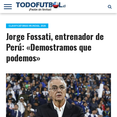
PRIMERA
DIVISIÓN
PRIMERA
SELECCIÓN
CHILENOS
FÚTBOL
B
CHILENA
EN EL
INTERNACIONAL
CLASIFICATORIAS MUNDIAL 2026
MUNDO
Jorge Fossati, entrenador de
Perú: «Demostramos que
podemos»