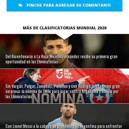
PINCHE PARA AGREGAR SU COMENTARIO
MÁS DE CLASIFICATORIAS MUNDIAL 2026
Del Bicentenario a La Roja: Nicolás Fernández recibe su primera gran
oportunidad en las Eliminatorias
Sin Vargas, Pulgar, Zampedri, Palacios y con Rodrigo Ureña como gran
sorpresa: la nómina de Chile para jugar contra Argentina y Bolivia por
las Eliminatorias
Con Lionel Messi a la cabeza: la prenómina de Argentina para enfrentar