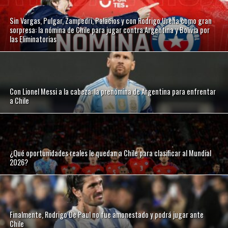
Sin Vargas, Pulgar, Zampedri, Palacios y con Rodrigo Ureña como gran
sorpresa: la nómina de Chile para jugar contra Argentina y Bolivia por
las Eliminatorias
Con Lionel Messi a la cabeza: la prenómina de Argentina para enfrentar
a Chile
¿Qué oportunidades reales le quedan a Chile para clasificar al Mundial
2026?
Finalmente, Rodrigo De Paul no fue amonestado y podrá jugar ante
Chile