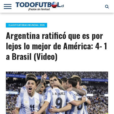
PRIMERA
DIVISIÓN
PRIMERA
SELECCIÓN
CHILENOS
FÚTBOL
B
CHILENA
EN EL
INTERNACIONAL
CLASIFICATORIAS MUNDIAL 2026
MUNDO
Argentina ratificó que es por
lejos lo mejor de América: 4- 1
a Brasil (Video)