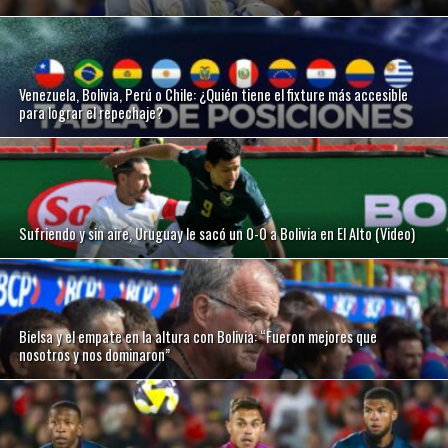
Venezuela, Bolivia, Perú o Chile: ¿Quién tiene el fixture más accesible
para lograr el repechaje?
Sufriendo y sin aire, Uruguay le sacó un 0-0 a Bolivia en El Alto (Video)
Bielsa y el empate en la altura con Bolivia: “Fueron mejores que
nosotros y nos dominaron”