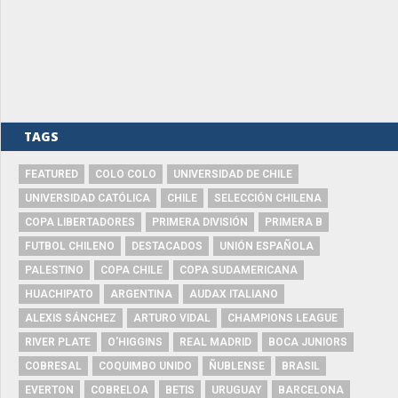
TAGS
FEATURED
COLO COLO
UNIVERSIDAD DE CHILE
UNIVERSIDAD CATÓLICA
CHILE
SELECCIÓN CHILENA
COPA LIBERTADORES
PRIMERA DIVISIÓN
PRIMERA B
FUTBOL CHILENO
DESTACADOS
UNIÓN ESPAÑOLA
PALESTINO
COPA CHILE
COPA SUDAMERICANA
HUACHIPATO
ARGENTINA
AUDAX ITALIANO
ALEXIS SÁNCHEZ
ARTURO VIDAL
CHAMPIONS LEAGUE
RIVER PLATE
O'HIGGINS
REAL MADRID
BOCA JUNIORS
COBRESAL
COQUIMBO UNIDO
ÑUBLENSE
BRASIL
EVERTON
COBRELOA
BETIS
URUGUAY
BARCELONA