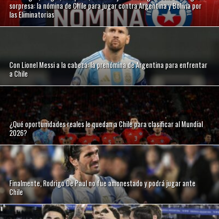
sorpresa: la nómina de Chile para jugar contra Argentina y Bolivia por
las Eliminatorias
Con Lionel Messi a la cabeza: la prenómina de Argentina para enfrentar
a Chile
¿Qué oportunidades reales le quedan a Chile para clasificar al Mundial
2026?
Finalmente, Rodrigo De Paul no fue amonestado y podrá jugar ante
Chile