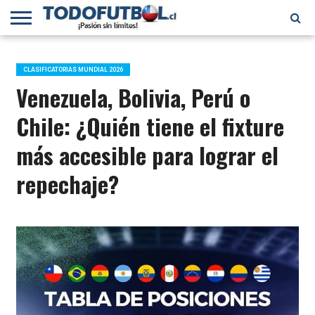
PRIMERA
DIVISIÓN
PRIMERA
SELECCIÓN
CHILENOS
FÚTBOL
B
CHILENA
EN EL
INTERNACIONAL
CLASIFICATORIAS MUNDIAL 2026
MUNDO
Venezuela, Bolivia, Perú o
Chile: ¿Quién tiene el fixture
más accesible para lograr el
repechaje?