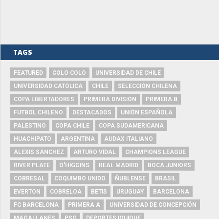
TAGS
FEATURED
COLO COLO
UNIVERSIDAD DE CHILE
UNIVERSIDAD CATÓLICA
CHILE
SELECCIÓN CHILENA
COPA LIBERTADORES
PRIMERA DIVISIÓN
PRIMERA B
FUTBOL CHILENO
DESTACADOS
UNIÓN ESPAÑOLA
PALESTINO
COPA CHILE
COPA SUDAMERICANA
HUACHIPATO
ARGENTINA
AUDAX ITALIANO
ALEXIS SÁNCHEZ
ARTURO VIDAL
CHAMPIONS LEAGUE
RIVER PLATE
O'HIGGINS
REAL MADRID
BOCA JUNIORS
COBRESAL
COQUIMBO UNIDO
ÑUBLENSE
BRASIL
EVERTON
COBRELOA
BETIS
URUGUAY
BARCELONA
FC BARCELONA
PRIMERA A
UNIVERSIDAD DE CONCEPCIÓN
MAGALLANES
PSG
DEPORTES IQUIQUE