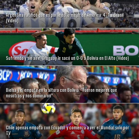
Argentina ratificó que es por lejos lo mejor de América: 4- 1 a Brasil
(Video)
Sufriendo y sin aire, Uruguay le sacó un 0-0 a Bolivia en El Alto (Video)
Bielsa y el empate en la altura con Bolivia: “Fueron mejores que
nosotros y nos dominaron”
Chile apenas empata con Ecuador y comienza a ver el Mundial solo por
TV