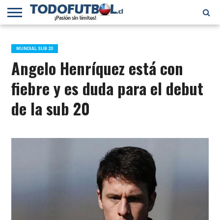
PRIMERA
DIVISIÓN
PRIMERA
SELECCIÓN
CHILENOS
FÚTBOL
B
CHILENA
EN EL
INTERNACIONAL
MUNDIAL SUB 20
MUNDO
Angelo Henríquez está con
fiebre y es duda para el debut
de la sub 20