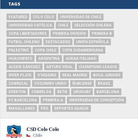
TAGS
FEATURED
COLO COLO
UNIVERSIDAD DE CHILE
UNIVERSIDAD CATÓLICA
CHILE
SELECCIÓN CHILENA
COPA LIBERTADORES
PRIMERA DIVISIÓN
PRIMERA B
FUTBOL CHILENO
DESTACADOS
UNIÓN ESPAÑOLA
PALESTINO
COPA CHILE
COPA SUDAMERICANA
HUACHIPATO
ARGENTINA
AUDAX ITALIANO
ALEXIS SÁNCHEZ
ARTURO VIDAL
CHAMPIONS LEAGUE
RIVER PLATE
O'HIGGINS
REAL MADRID
BOCA JUNIORS
COBRESAL
COQUIMBO UNIDO
ÑUBLENSE
BRASIL
EVERTON
COBRELOA
BETIS
URUGUAY
BARCELONA
FC BARCELONA
PRIMERA A
UNIVERSIDAD DE CONCEPCIÓN
MAGALLANES
PSG
DEPORTES IQUIQUE