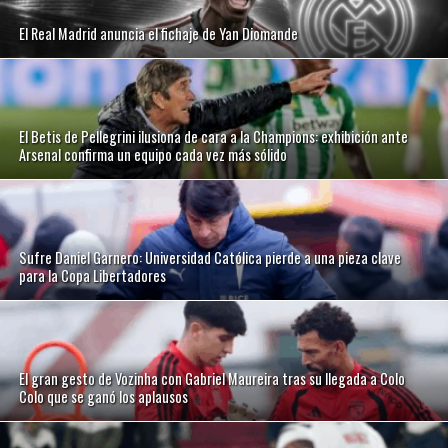
El Real Madrid anuncia el fichaje de Yan Diomande
El Betis de Pellegrini ilusiona de cara a la Champions: exhibición ante
Arsenal confirma un equipo cada vez más sólido
Sufre Daniel Garnero: Universidad Católica pierde a una pieza clave
para la Copa Libertadores
El gran gesto de Vozinha con Gabriel Maureira tras su llegada a Colo
Colo que se ganó los aplausos