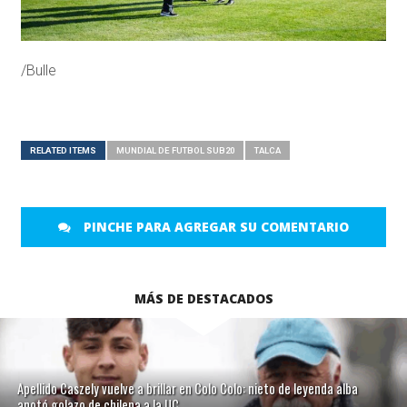
/Bulle
RELATED ITEMS
MUNDIAL DE FUTBOL SUB20
TALCA
PINCHE PARA AGREGAR SU COMENTARIO
MÁS DE DESTACADOS
Apellido Caszely vuelve a brillar en Colo Colo: nieto de leyenda alba
anotó golazo de chilena a la UC