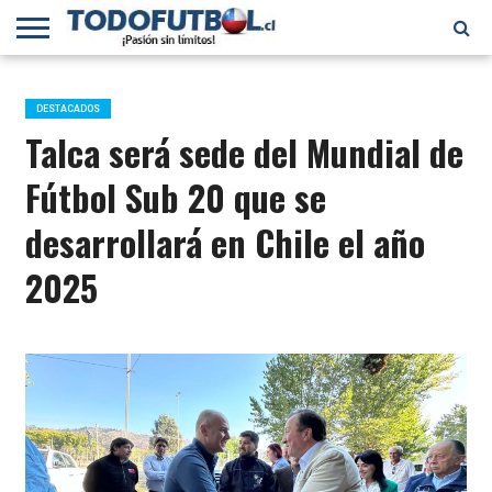
PRIMERA
DIVISIÓN
PRIMERA
SELECCIÓN
CHILENOS
FÚTBOL
B
CHILENA
EN EL
INTERNACIONAL
DESTACADOS
MUNDO
Talca será sede del Mundial de
Fútbol Sub 20 que se
desarrollará en Chile el año
2025