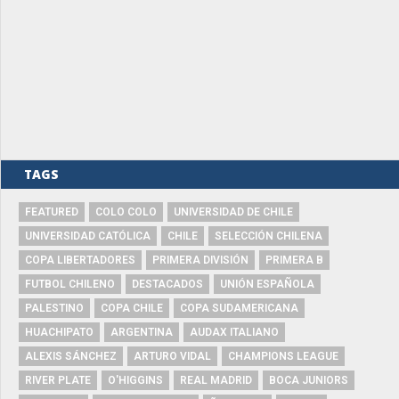
TAGS
FEATURED
COLO COLO
UNIVERSIDAD DE CHILE
UNIVERSIDAD CATÓLICA
CHILE
SELECCIÓN CHILENA
COPA LIBERTADORES
PRIMERA DIVISIÓN
PRIMERA B
FUTBOL CHILENO
DESTACADOS
UNIÓN ESPAÑOLA
PALESTINO
COPA CHILE
COPA SUDAMERICANA
HUACHIPATO
ARGENTINA
AUDAX ITALIANO
ALEXIS SÁNCHEZ
ARTURO VIDAL
CHAMPIONS LEAGUE
RIVER PLATE
O'HIGGINS
REAL MADRID
BOCA JUNIORS