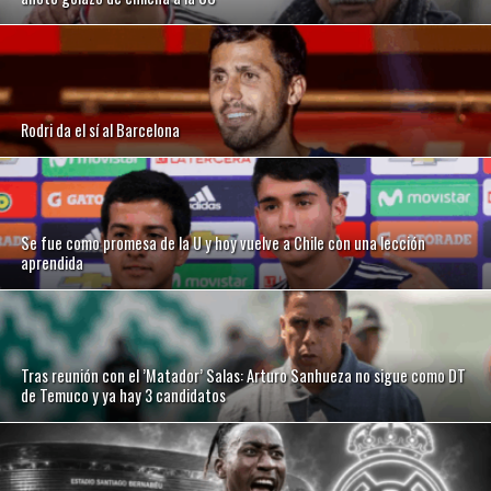
Rodri da el sí al Barcelona
Se fue como promesa de la U y hoy vuelve a Chile con una lección
aprendida
Tras reunión con el ’Matador’ Salas: Arturo Sanhueza no sigue como DT
de Temuco y ya hay 3 candidatos