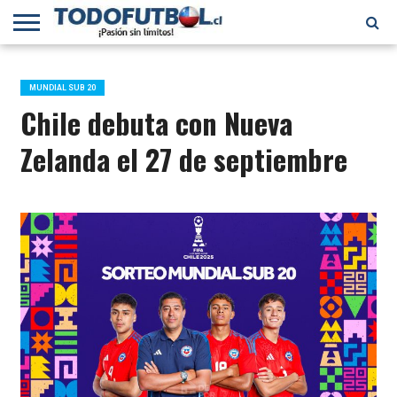
PRIMERA
DIVISIÓN
PRIMERA
SELECCIÓN
CHILENOS
FÚTBOL
B
CHILENA
EN EL
INTERNACIONAL
MUNDIAL SUB 20
MUNDO
Chile debuta con Nueva
Zelanda el 27 de septiembre