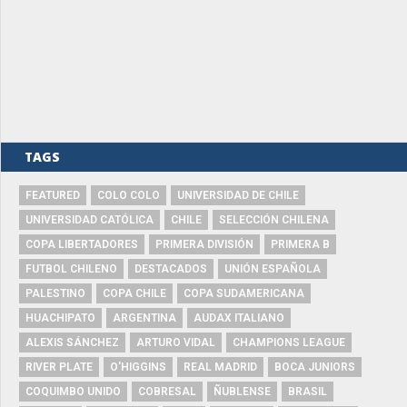
TAGS
FEATURED
COLO COLO
UNIVERSIDAD DE CHILE
UNIVERSIDAD CATÓLICA
CHILE
SELECCIÓN CHILENA
COPA LIBERTADORES
PRIMERA DIVISIÓN
PRIMERA B
FUTBOL CHILENO
DESTACADOS
UNIÓN ESPAÑOLA
PALESTINO
COPA CHILE
COPA SUDAMERICANA
HUACHIPATO
ARGENTINA
AUDAX ITALIANO
ALEXIS SÁNCHEZ
ARTURO VIDAL
CHAMPIONS LEAGUE
RIVER PLATE
O'HIGGINS
REAL MADRID
BOCA JUNIORS
COQUIMBO UNIDO
COBRESAL
ÑUBLENSE
BRASIL