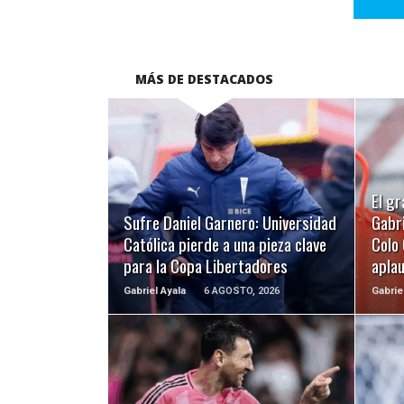
MÁS DE DESTACADOS
LEER MÁS
El gr
Sufre Daniel Garnero: Universidad
Gabri
Católica pierde a una pieza clave
Colo 
para la Copa Libertadores
apla
Gabriel Ayala
6 AGOSTO, 2026
Gabrie
LEER MÁS