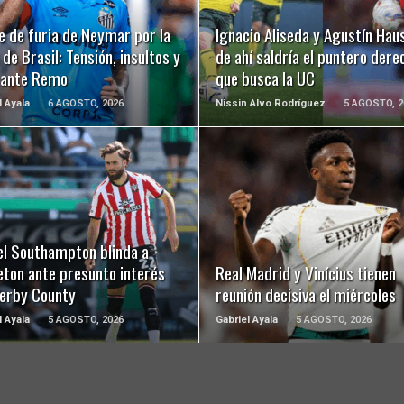
e de furia de Neymar por la
Ignacio Aliseda y Agustín Hau
de Brasil: Tensión, insultos y
de ahí saldría el puntero dere
 ante Remo
que busca la UC
l Ayala
6 AGOSTO, 2026
Nissin Alvo Rodríguez
5 AGOSTO, 2
LEER MÁS
LEER MÁS
el Southampton blinda a
eton ante presunto interés
Real Madrid y Vinícius tienen
Derby County
reunión decisiva el miércoles
l Ayala
5 AGOSTO, 2026
Gabriel Ayala
5 AGOSTO, 2026