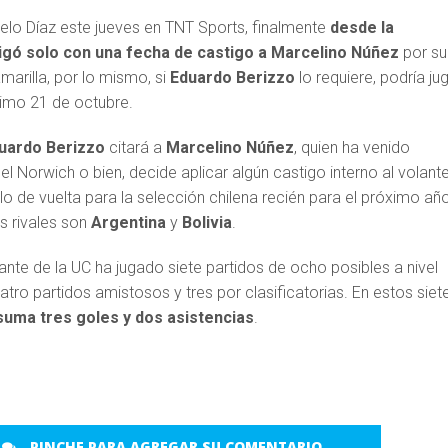
lo Díaz este jueves en TNT Sports, finalmente
desde la
ó solo con una fecha de castigo a Marcelino Núñez
por su
marilla, por lo mismo, si
Eduardo Berizzo
lo requiere, podría ju
ximo 21 de octubre.
uardo Berizzo
citará a
Marcelino Núñez
, quien ha venido
 Norwich o bien, decide aplicar algún castigo interno al volante
lo de vuelta para la selección chilena recién para el próximo año
s rivales son
Argentina
y
Bolivia
.
lante de la UC ha jugado siete partidos de ocho posibles a nivel
atro partidos amistosos y tres por clasificatorias. En estos siet
suma tres goles y dos asistencias
.
PINCHE PARA AGREGAR SU COMENTARIO