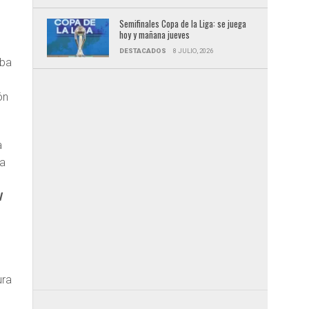
Semifinales Copa de la Liga: se juega
hoy y mañana jueves
DESTACADOS
8 JULIO, 2026
iba
ón
a
ta
l
ura