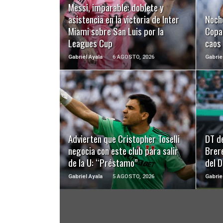
Messi, imparable: doblete y
asistencia en la victoria de Inter
Noch
Miami sobre San Luis por la
Copa 
Leagues Cup
caos
Gabriel Ayala
6 AGOSTO, 2026
Gabrie
LEER MÁS
Advierten que Cristopher Toselli
DT d
negocia con este club para salir
Brer
de la U: “Préstamo”
del 
Gabriel Ayala
5 AGOSTO, 2026
Gabrie