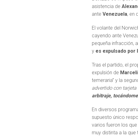
asistencia de
Alexan
ante
Venezuela
, en 
El volante del Norwic
cayendo ante Venezuel
pequeña infracción, 
y
es expulsado por 
Tras el partido, el pr
expulsión de
Marcel
temeraria” y la segun
advertido con tarjeta
arbitraje, tocándome
En diversos programa
supuesto único respon
varios fueron los que
muy distinta a la q