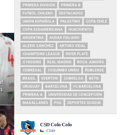
PRIMERA DIVISIÓN
PRIMERA B
FUTBOL CHILENO
DESTACADOS
UNIÓN ESPAÑOLA
PALESTINO
COPA CHILE
COPA SUDAMERICANA
HUACHIPATO
ARGENTINA
AUDAX ITALIANO
ALEXIS SÁNCHEZ
ARTURO VIDAL
CHAMPIONS LEAGUE
RIVER PLATE
O'HIGGINS
REAL MADRID
BOCA JUNIORS
COBRESAL
COQUIMBO UNIDO
ÑUBLENSE
BRASIL
EVERTON
COBRELOA
BETIS
el
es
URUGUAY
BARCELONA
FC BARCELONA
PRIMERA A
UNIVERSIDAD DE CONCEPCIÓN
MAGALLANES
PSG
DEPORTES IQUIQUE