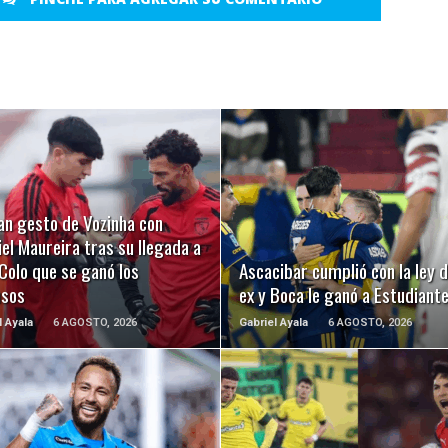
LEER MÁS
LEER MÁS
an gesto de Vozinha con
el Maureira tras su llegada a
Colo que se ganó los
Ascacibar cumplió con la ley d
usos
ex y Boca le ganó a Estudiant
l Ayala
6 AGOSTO, 2026
Gabriel Ayala
6 AGOSTO, 2026
LEER MÁS
LEER MÁS