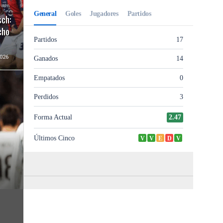
sch:
cho
026