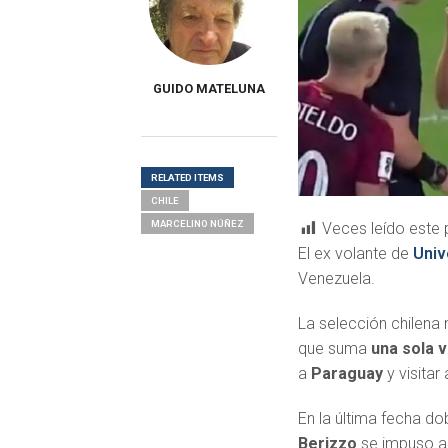
GUIDO MATELUNA
RELATED ITEMS
CHILE
MARCELINO NÚÑEZ
Veces leído este 
El ex volante de
Univ
Venezuela.
La selección chilena 
que suma
una sola v
a
Paraguay
y visita
En la última fecha do
Berizzo
se impuso 