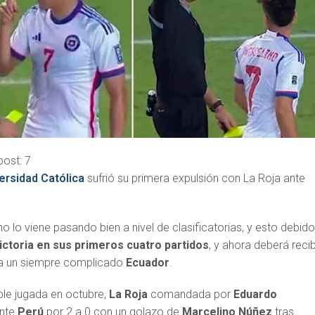
post:
7
ersidad Católica
sufrió su primera expulsión con La Roja ante
no lo viene pasando bien a nivel de clasificatorias, y esto debido
ictoria en sus primeros cuatro partidos
, y ahora deberá recib
r a un siempre complicado
Ecuador
.
ble jugada en octubre,
La Roja
comandada por
Eduardo
ante
Perú
por 2 a 0 con un golazo de
Marcelino Núñez
tras