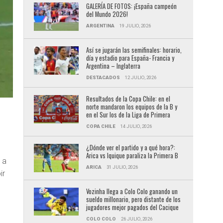
GALERÍA DE FOTOS: ¡España campeón
del Mundo 2026!
ARGENTINA
19 JULIO, 2026
Así se jugarán las semifinales: horario,
día y estadio para España- Francia y
Argentina – Inglaterra
DESTACADOS
12 JULIO, 2026
Resultados de la Copa Chile: en el
norte mandaron los equipos de la B y
en el Sur los de la Liga de Primera
COPA CHILE
14 JULIO, 2026
¿Dónde ver el partido y a qué hora?:
Arica vs Iquique paraliza la Primera B
 a
ARICA
31 JULIO, 2026
ir
Vozinha llega a Colo Colo ganando un
sueldo millonario, pero distante de los
jugadores mejor pagados del Cacique
COLO COLO
26 JULIO, 2026