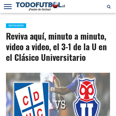
PRIMERA
DIVISIÓN
PRIMERA
SELECCIÓN
CHILENOS
FÚTBOL
B
CHILENA
EN EL
INTERNACIONAL
DESTACADOS
MUNDO
Reviva aquí, minuto a minuto,
video a video, el 3-1 de la U en
el Clásico Universitario