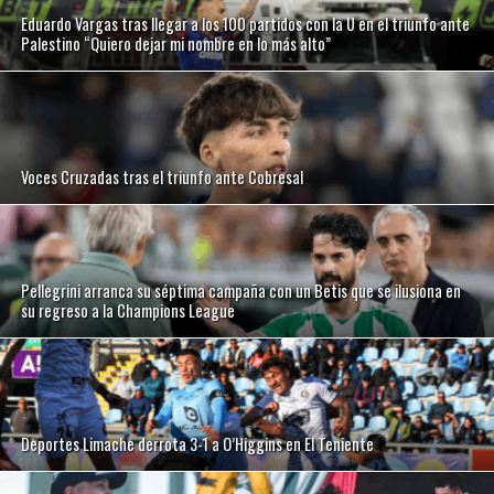
Eduardo Vargas tras llegar a los 100 partidos con la U en el triunfo ante
Palestino “Quiero dejar mi nombre en lo más alto”
Voces Cruzadas tras el triunfo ante Cobresal
Pellegrini arranca su séptima campaña con un Betis que se ilusiona en
su regreso a la Champions League
Deportes Limache derrota 3-1 a O’Higgins en El Teniente