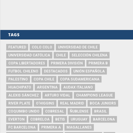
TAGS
FEATURED
COLO COLO
UNIVERSIDAD DE CHILE
UNIVERSIDAD CATÓLICA
CHILE
SELECCIÓN CHILENA
COPA LIBERTADORES
PRIMERA DIVISIÓN
PRIMERA B
FUTBOL CHILENO
DESTACADOS
UNIÓN ESPAÑOLA
PALESTINO
COPA CHILE
COPA SUDAMERICANA
HUACHIPATO
ARGENTINA
AUDAX ITALIANO
ALEXIS SÁNCHEZ
ARTURO VIDAL
CHAMPIONS LEAGUE
RIVER PLATE
O'HIGGINS
REAL MADRID
BOCA JUNIORS
COQUIMBO UNIDO
COBRESAL
ÑUBLENSE
BRASIL
EVERTON
COBRELOA
BETIS
URUGUAY
BARCELONA
FC BARCELONA
PRIMERA A
MAGALLANES