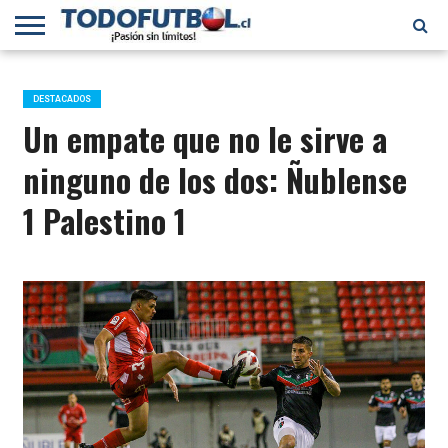
PRIMERA
DIVISIÓN
PRIMERA
SELECCIÓN
CHILENOS
FÚTBOL
B
CHILENA
EN EL
INTERNACIONAL
DESTACADOS
MUNDO
Un empate que no le sirve a
ninguno de los dos: Ñublense
1 Palestino 1