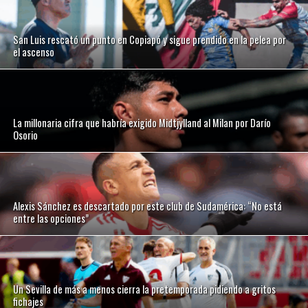
San Luis rescató un punto en Copiapó y sigue prendido en la pelea por
el ascenso
La millonaria cifra que habría exigido Midtjylland al Milan por Darío
Osorio
Alexis Sánchez es descartado por este club de Sudamérica: “No está
entre las opciones”
Un Sevilla de más a menos cierra la pretemporada pidiendo a gritos
fichajes